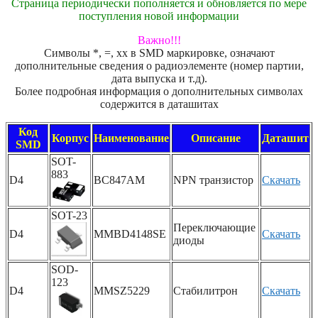
Страница периодически пополняется и обновляется по мере
поступления новой информации
Важно!!!
Символы *, =, xx в SMD маркировке, означают
дополнительные сведения о радиоэлементе (номер партии,
дата выпуска и т.д).
Более подробная информация о дополнительных символах
содержится в даташитах
Код
Корпус
Наименование
Описание
Даташит
SMD
SOT-
883
D4
BC847AM
NPN транзистор
Скачать
SOT-23
Переключающие
D4
MMBD4148SE
Скачать
диоды
SOD-
123
D4
MMSZ5229
Стабилитрон
Скачать