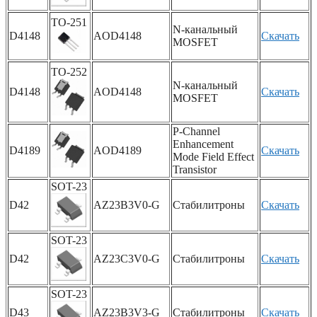
TO-251
N-канальный
D4148
AOD4148
Скачать
MOSFET
TO-252
N-канальный
D4148
AOD4148
Скачать
MOSFET
P-Channel
Enhancement
D4189
AOD4189
Скачать
Mode Field Effect
Transistor
SOT-23
D42
AZ23B3V0-G
Стабилитроны
Скачать
SOT-23
D42
AZ23C3V0-G
Стабилитроны
Скачать
SOT-23
D43
AZ23B3V3-G
Стабилитроны
Скачать