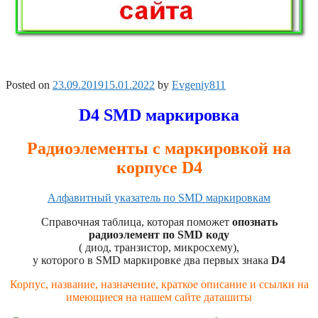
Posted on
23.09.2019
15.01.2022
by
Evgeniy811
D4 SMD маркировка
Радиоэлементы с маркировкой на
корпусе D4
Алфавитный указатель по SMD маркировкам
Справочная таблица, которая поможет
опознать
радиоэлемент по SMD коду
( диод, транзистор, микросхему),
у которого в SMD маркировке два первых знака
D4
Корпус, название, назначение, краткое описание и ссылки на
имеющиеся на нашем сайте даташиты