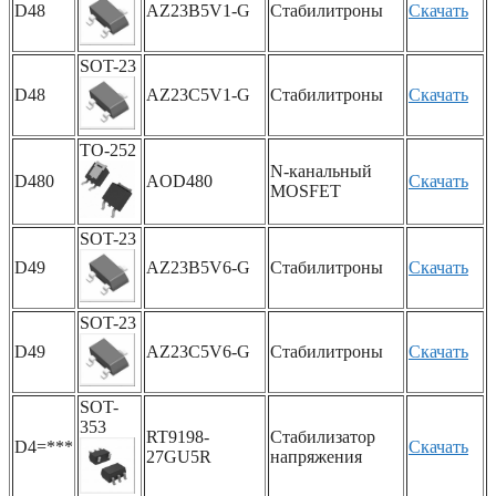
D48
AZ23B5V1-G
Стабилитроны
Скачать
SOT-23
D48
AZ23C5V1-G
Стабилитроны
Скачать
TO-252
N-канальный
D480
AOD480
Скачать
MOSFET
SOT-23
D49
AZ23B5V6-G
Стабилитроны
Скачать
SOT-23
D49
AZ23C5V6-G
Стабилитроны
Скачать
SOT-
353
RT9198-
Стабилизатор
D4=***
Скачать
27GU5R
напряжения