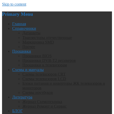
Skip to content
Primary Menu
Главная
Справочники
Даташиты
Транзисторы отечественные
Маркировка SMD
Прочее
Прошивки
Прошивки BIOS
Прошивки DVB-T2 ресиверов
Прошивки к телевизорам
Схемы и мануалы
Схемы телевизоров CRT
Схемы телевизоров LCD
Блоки питания и инверторы ЖК телевизоров и
мониторов
Схемы ноутбуков
Литература
Журнал Схемотехника
Журнал Ремонт и Сервис
БЛОГ