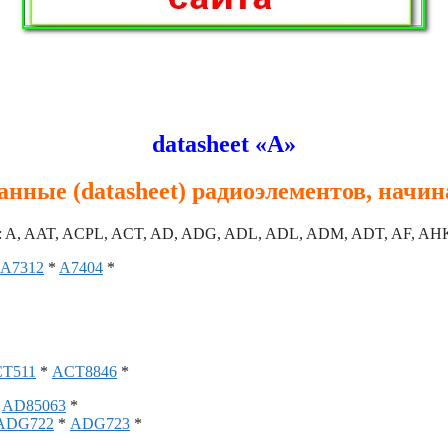
datasheet «A»
нные (datasheet) радиоэлементов, начи
: A, AAT, ACPL, ACT, AD, ADG, ADL, ADL, ADM, ADT, AF, AHK
A7312
*
A7404
*
T511
*
ACT8846
*
*
AD85063
*
ADG722
*
ADG723
*