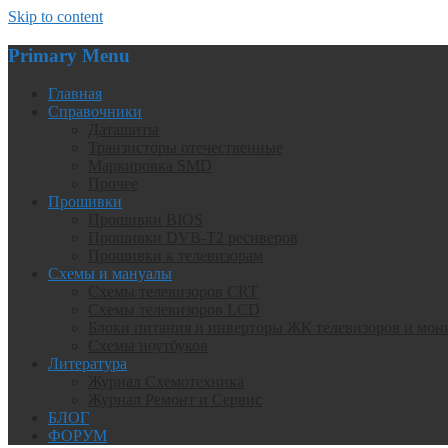
Skip to content
Primary Menu
Главная
Справочники
Даташиты
Транзисторы отечественные
Маркировка SMD
Прочее
Прошивки
Прошивки BIOS
Прошивки DVB-T2 ресиверов
Прошивки к телевизорам
Схемы и мануалы
Схемы телевизоров CRT
Схемы телевизоров LCD
Блоки питания и инверторы ЖК телевизоров и мон
Схемы ноутбуков
Литература
Журнал Схемотехника
Журнал Ремонт и Сервис
БЛОГ
ФОРУМ