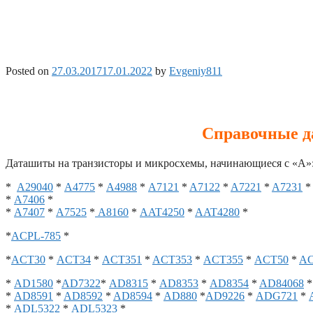
Posted on
27.03.2017
17.01.2022
by
Evgeniy811
Справочные да
Даташиты на транзисторы и микросхемы, начинающиеся с «A»
*
A29040
*
A4775
*
A4988
*
A7121
*
A7122
*
A7221
*
A7231
*
*
A7406
*
*
A7407
*
A7525
*
A8160
*
AAT4250
*
AAT4280
*
*
ACPL-785
*
*
ACT30
*
ACT34
*
ACT351
*
ACT353
*
ACT355
*
ACT50
*
AC
*
AD1580
*
AD7322
*
AD8315
*
AD8353
*
AD8354
*
AD84068
*
AD8591
*
AD8592
*
AD8594
*
AD880
*
AD9226
*
ADG721
*
*
ADL5322
*
ADL5323
*