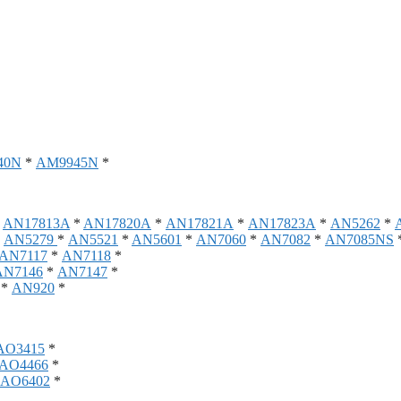
40N
*
AM9945N
*
*
AN17813A
*
AN17820A
*
AN17821A
*
AN17823A
*
AN5262
*
*
AN5279
*
AN5521
*
AN5601
*
AN7060
*
AN7082
*
AN7085NS
AN7117
*
AN7118
*
AN7146
*
AN7147
*
*
AN920
*
AO3415
*
AO4466
*
AO6402
*