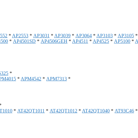
552
*
AP2553
*
AP3031
*
AP3039
*
AP3064
*
AP3103
*
AP3105
500
*
AP4501SD
*
AP4506GEH
*
AP4511
*
AP4525
*
AP5100
*
A
325
*
PM4015
*
APM4542
*
APM7313
*
*
T1010
*
AT42QT1011
*
AT42QT1012
*
AT42QT1040
*
AT93C46
*