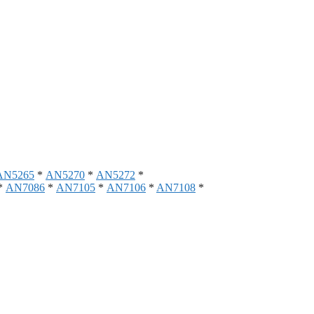
AN5265
*
AN5270
*
AN5272
*
*
AN7086
*
AN7105
*
AN7106
*
AN7108
*