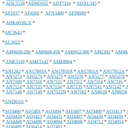
*
ADL5530
*
ADM1032
*
ADT7110
*
ADXL345
*
*
AF1937
*
AF4502
*
AFN3400
*
AFP8989
*
*
AHK6030LX
*
*
AIC3643
*
*
AL3022
*
*
AM0608-200
*
AM0608-450
*
AM0912-080
*
AM2302
*
AM48
*
AME5110
*
AME5142
*
AME8804
*
*
AN1262
*
AN17803A
*
AN17810A
*
AN17811A
*
AN17812A
*
AN5273
*
AN5274
*
AN5275
*
AN5276
*
AN5277
*
AN5278
*
AN7109
*
AN7110
*
AN7111
*
AN7112
*
AN7114
*
AN7116
*
*
AN7124
*
AN7125
*
AN7134
*
AN7135
*
AN7141
*
AN7142
*
*
AN7148
*
AN7149
*
AN7522N
*
AN7582
*
AN8028
*
AN8038
*
AND8331
*
*
AO3400
*
AO3401
*
AO3404
*
AO3407
*
AO3409
*
AO3413
*
*
AO3420
*
AO3423
*
AO4411
*
AO4407
*
AO4430
*
AO4459
*
*
AO4468
*
AO4496
*
AO4604
*
AO4606
*
AO4712
*
AO4914
*
*
AO6409
*
AO6414
*
AO7403
*