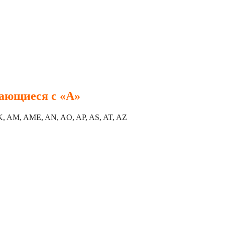
нающиеся с «A»
, AM, AME, AN, AO, AP, AS, AT, AZ