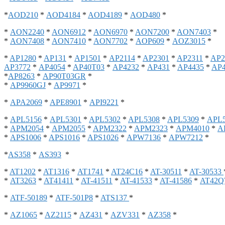
*
AOD210
*
AOD4184
*
AOD4189
*
AOD480
*
*
AON2240
*
AON6912
*
AON6970
*
AON7200
*
AON7403
*
*
AON7408
*
AON7410
*
AON7702
*
AOP609
*
AOZ3015
*
*
AP1280
*
AP131
*
AP1501
*
AP2114
*
AP2301
*
AP2311
*
AP2
AP3772
*
AP4054
*
AP40T03
*
AP4232
*
AP431
*
AP4435
*
AP4
*
AP8263
*
AP90T03GR
*
*
AP9960GJ
*
AP9971
*
*
APA2069
*
APE8901
*
API9221
*
*
APL5156
*
APL5301
*
APL5302
*
APL5308
*
APL5309
*
APL5
*
APM2054
*
APM2055
*
APM2322
*
APM2323
*
APM4010
*
A
*
APS1006
*
APS1016
*
APS1026
*
APW7136
*
APW7212
*
*
AS358
*
AS393
*
*
AT1202
*
AT1316
*
AT1741
*
AT24C16
*
AT-30511
*
AT-30533
*
AT3263
*
AT41411
*
AT-41511
*
AT-41533
*
AT-41586
*
AT42Q
*
ATF-50189
*
ATF-501P8
*
ATS137
*
*
AZ1065
*
AZ2115
*
AZ431
*
AZV331
*
AZ358
*