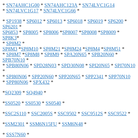
*
SN74AHC1G00
*
SN74AHC123A
*
SN74LVC1G14
*
SN74LVC1G17
*
SN74LVC1G66
*
*
SP1938
*
SP6012
*
SP6013
*
SP6018
*
SP6019
*
SP6200
*
SP6201
*
SP6853
*
SP8005
*
SP8006
*
SP8007
*
SP8008
*
SP8009
*
SP8K3
*
*
SP8M2
*
SP8M3
*
SP8M10
*
SP8M21
*
SP8M24
*
SP8M4
*
SP8M51
*
*
SP8M7
*
SP8M8
*
SP8M9
*
SPA20N65
*
SPB20N60
*
SPB70N10
*
*
SPB80N06
*
SPD28N03
*
SPD30N08
*
SPI20N65
*
SPI70N10
*
*
SPI80N06
*
SPP20N60
*
SPP20N65
*
SPP2341
*
SPP70N10
*
SPP80N06
*
SPX432
*
*
SQ2309
*
SQ4940
*
*
SS0520
*
SS0530
*
SS0540
*
*
SSC2S110
*
SSC2005S
*
SSC9502
*
SSC9512S
*
SSC9522
*
*
SSM2301
*
SSM6N15FU
*
SSM6N48
*
*
SSS7N60
*