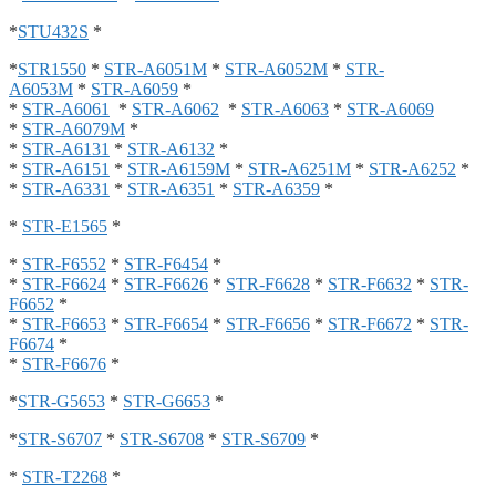
*
STU432S
*
*
STR1550
*
STR-A6051M
*
STR-A6052M
*
STR-
A6053M
*
STR-A6059
*
*
STR-A6061
*
STR-A6062
*
STR-A6063
*
STR-A6069
*
STR-A6079M
*
*
STR-A6131
*
STR-A6132
*
*
STR-A6151
*
STR-A6159M
*
STR-A6251M
*
STR-A6252
*
*
STR-A6331
*
STR-A6351
*
STR-A6359
*
*
STR-E1565
*
*
STR-F6552
*
STR-F6454
*
*
STR-F6624
*
STR-F6626
*
STR-F6628
*
STR-F6632
*
STR-
F6652
*
*
STR-F6653
*
STR-F6654
*
STR-F6656
*
STR-F6672
*
STR-
F6674
*
*
STR-F6676
*
*
STR-G5653
*
STR-G6653
*
*
STR-S6707
*
STR-S6708
*
STR-S6709
*
*
STR-T2268
*