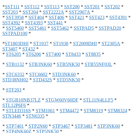
*
SST111
*
SST112
*
SST113
*
SST200
*
SST201
*
SST202
*
SST203
*
SST204
*
SST2222A
*
SST2907A
*
*
SST3958
*
SST404
*
SST406
*
SST421
*
SST423
*
SST4391
*
SST4392
*
SST4393
*
SST441
*
*
SST5460
*
SST5461
*
SST5462
*
SSTPAD5
*
SSTPAD20
*
SSTPAD100
*
*
ST1803DHI
*
ST1937
*
ST1938
*
ST2009DHI
*
ST2305A
*
ST3407
*
ST432
*
*
ST6205
*
ST6206
*
ST7400
*
ST8433
*
ST8835
*
*
STB1132
*
STB3NK60
*
STB5NK50
*
STB55NF03L
*
*
STC6332
*
STC6602
*
STD3NK60
*
STD38NH02
*
STD432S
*
STD5NK50
*
*
STF203
*
*
STGB10NB37LZ
*
STGW60V60DF
*
STL11N4LLF5
*
STL12P6F6
*
*
STLED316S
*
STM1061
*
STM4472
*
STM8319
*
STM8324
*
STN3446
*
STN6335
*
*
STP7401
*
STP2N60
*
STP3467
*
STP3481
*
STP3NK60
*
*
STP4NK60Z
*
STP5NK50
*