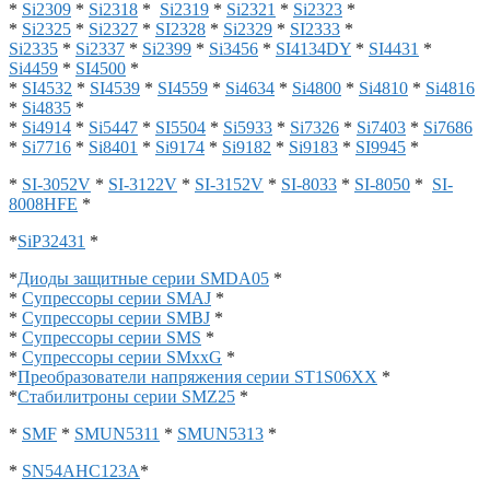
*
Si2309
*
Si2318
*
Si2319
*
Si2321
*
Si2323
*
*
Si2325
*
Si2327
*
SI2328
*
Si2329
*
SI2333
*
Si2335
*
Si2337
*
Si2399
*
Si3456
*
SI4134DY
*
SI4431
*
Si4459
*
SI4500
*
*
SI4532
*
SI4539
*
SI4559
*
Si4634
*
Si4800
*
Si4810
*
Si4816
*
Si4835
*
*
Si4914
*
Si5447
*
SI5504
*
Si5933
*
Si7326
*
Si7403
*
Si7686
*
Si7716
*
Si8401
*
Si9174
*
Si9182
*
Si9183
*
SI9945
*
*
SI-3052V
*
SI-3122V
*
SI-3152V
*
SI-8033
*
SI-8050
*
SI-
8008HFE
*
*
SiP32431
*
*
Диоды защитные серии SMDA05
*
*
Супрессоры серии SMAJ
*
*
Супрессоры серии SMBJ
*
*
Супрессоры серии SMS
*
*
Супрессоры серии SMxxG
*
*
Преобразователи напряжения серии ST1S06XX
*
*
Стабилитроны серии SMZ25
*
*
SMF
*
SMUN5311
*
SMUN5313
*
*
SN54AHC123A
*