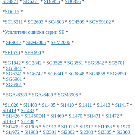
SD4871
*
SD6271
*
SD6855
*
SD6856
*
*
SDC15
*
*
SC1S311
*
SC2603
*
SC4503
*
SC4509
*
SCY99102
*
*
Усилители ошибки серии SE
*
*
SE9017
*
SEM2005
*
SEM2006
*
*
SF1530
*
SFH690
*
*
SG1842
*
SG2842
*
SG3525
*
SG3561
*
SG3842
*
SG5701
*
SG5841
*
*
SG6741
*
SG6742
*
SG6841
*
SG6848
*
SG6858
*
SG6859
*
SG6901
*
*
SG6961
*
*
SGA-6389
*
SGA-6489
*
SGM8905
*
*
Si1026
*
SI1403
*
Si1405
*
Si1410
*
Si1411
*
Si1413
*
Si1417
*
Si1419
*
Si1433
*
*
Si1426
*
SI1450DH
*
Si1469
*
Si1470
*
Si1471
*
Si1472
*
Si1473
*
Si1488
*
*
Si1499
*
Si1905
*
Si1912
*
Si1913
*
Si1917
*
SI1958
*
Si1970
*
Si1972
*
Si1988
*
Si2301
*
Si2302
*
Si2303
*
Si2305
*
Si2308