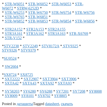
*
STR-W6051
*
STR-W6052
*
STR-W6053
*
STR-
W6072
*
STRW-6252D
*
*
STR-W6253
*
STR-W6750
*
STR-W6754
*
STR-W6756
*
STR-W6765
*
STR-W6851
*
*
STR-W6852
*
STR-W6853
*
STR-W6854
*
STR-W6856
*
*
STR2A152
*
STR2A153
*
STR2A155
*
STR3A161
*
STR3A162
*
STR3A163
*
STR-X6769
*
*
STR-V152
*
*
STV2238
*
STV2249
*
STV8172A
*
STV9325
*
STV9326
*
STV9379
*
*
SU0524
*
*
SW2604
*
*
SX8724
*
SX8725
*
SXT2222
*
SXT2907
*
SXT3904
*
SXT3906
*
*
SXTA42
*
SXTA43
*
SXTA92
*
SXTA93
*
*
SY58203
*
SY6280
*
SY6288
*
SY7201
*
SY7208
*
SY8008
*
SY8009
*
SY8101
*
SY8702
*
SY8805
*
Posted in
даташиты
Tagged
datasheet
,
скачать