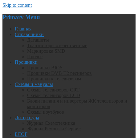
Skip to content
Primary Menu
Главная
Справочники
Даташиты
Транзисторы отечественные
Маркировка SMD
Прочее
Прошивки
Прошивки BIOS
Прошивки DVB-T2 ресиверов
Прошивки к телевизорам
Схемы и мануалы
Схемы телевизоров CRT
Схемы телевизоров LCD
Блоки питания и инверторы ЖК телевизоров и
мониторов
Схемы ноутбуков
Литература
Журнал Схемотехника
Журнал Ремонт и Сервис
БЛОГ