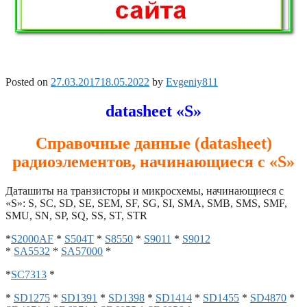
Posted on
27.03.2017
18.05.2022
by
Evgeniy811
datasheet «S»
Справочные данные (datasheet)
радиоэлементов, начинающиеся с «S»
Даташиты на транзисторы и микросхемы, начинающиеся с
«S»: S, SC, SD, SE, SEM, SF, SG, SI, SMA, SMB, SMS, SMF,
SMU, SN, SP, SQ, SS, ST, STR
*
S2000AF
*
S504T
*
S8550
*
S9011
*
S9012
*
SA5532
*
SA57000
*
*
SC7313
*
*
SD1275
*
SD1391
*
SD1398
*
SD1414
*
SD1455
*
SD4870
*