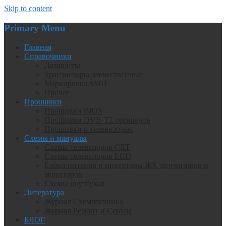
Skip to content
Primary Menu
Главная
Справочники
Даташиты
Транзисторы отечественные
Маркировка SMD
Прочее
Прошивки
Прошивки BIOS
Прошивки DVB-T2 ресиверов
Прошивки к телевизорам
Схемы и мануалы
Схемы телевизоров CRT
Схемы телевизоров LCD
Блоки питания и инверторы ЖК телевизоров и
мониторов
Схемы ноутбуков
Литература
Журнал Схемотехника
Журнал Ремонт и Сервис
БЛОГ