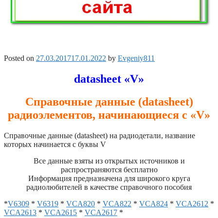
Posted on
27.03.2017
17.01.2022
by
Evgeniy811
datasheet «V»
Справочные данные (datasheet)
радиоэлементов, начинающиеся с «V»
Справочные данные (datasheet) на радиодетали, название
которых начинается с буквы V
Все данные взяты из открытых источников и
распространяются бесплатно
Информация предназначена для широкого круга
радиолюбителей в качестве справочного пособия
*
V6309
*
V6319
*
VCA820
*
VCA822
*
VCA824
*
VCA2612
*
VCA2613
*
VCA2615
*
VCA2617
*