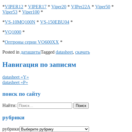
*
VIPER12
*
VIPER17
*
Viper20
*
VIPer22A
*
Viper50
*
Viper53
*
Viper100
*
*
VS-10MQ100N
*
VS-150EBU04
*
*
VQ1000
*
*
Оптроны серии VO600XX
*
Posted in
даташиты
Tagged
datasheet
,
скачать
Навигация по записям
datasheet «Y»
datasheet «P»
поиск по сайту
Найти:
рубрики
рубрики