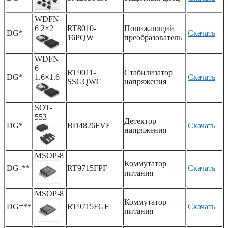
WDFN-
6 2×2
RT8010-
Понижающий
DG*
Скачать
16PQW
преобразователь
WDFN-
6
RT9011-
Стабилизатор
DG*
1.6×1.6
Скачать
SSGQWC
напряжения
SOT-
553
Детектор
DG*
BD4826FVE
Скачать
напряжения
MSOP-8
Коммутатор
DG-**
RT9715FPF
Скачать
питания
MSOP-8
Коммутатор
DG=**
RT9715FGF
Скачать
питания