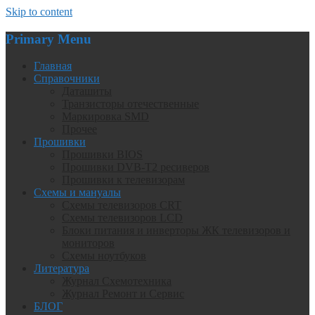
Skip to content
Primary Menu
Главная
Справочники
Даташиты
Транзисторы отечественные
Маркировка SMD
Прочее
Прошивки
Прошивки BIOS
Прошивки DVB-T2 ресиверов
Прошивки к телевизорам
Схемы и мануалы
Схемы телевизоров CRT
Схемы телевизоров LCD
Блоки питания и инверторы ЖК телевизоров и
мониторов
Схемы ноутбуков
Литература
Журнал Схемотехника
Журнал Ремонт и Сервис
БЛОГ