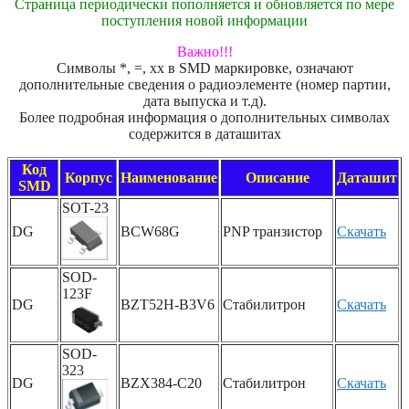
Страница периодически пополняется и обновляется по мере
поступления новой информации
Важно!!!
Символы *, =, xx в SMD маркировке, означают
дополнительные сведения о радиоэлементе (номер партии,
дата выпуска и т.д).
Более подробная информация о дополнительных символах
содержится в даташитах
Код
Корпус
Наименование
Описание
Даташит
SMD
SOT-23
DG
BCW68G
PNP транзистор
Скачать
SOD-
123F
DG
BZT52H-B3V6
Стабилитрон
Скачать
SOD-
323
DG
BZX384-C20
Стабилитрон
Скачать