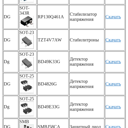
SOT-
343R
Стабилизатор
DG
RP130Q461A
Скачать
напряжения
SOT-23
DG
TZT4V7AW
Стабилитроны
Скачать
SOT-23
Детектор
Dg
BD49K33G
Скачать
напряжения
SOT-25
Детектор
DG
BD4826G
Скачать
напряжения
SOT-25
Детектор
Dg
BD49E33G
Скачать
напряжения
SMB
DG
SMBJ58CA
Защитный диод
Скачать