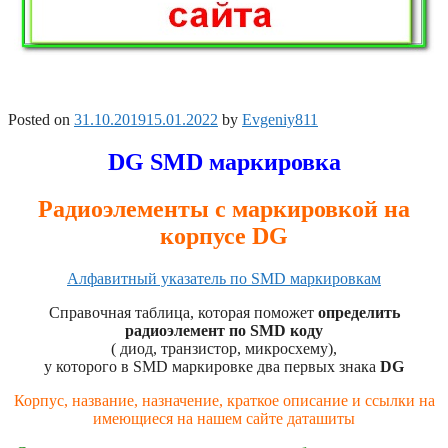
Posted on
31.10.2019
15.01.2022
by
Evgeniy811
DG SMD маркировка
Радиоэлементы с маркировкой на
корпусе DG
Алфавитный указатель по SMD маркировкам
Справочная таблица, которая поможет
определить
радиоэлемент по SMD коду
( диод, транзистор, микросхему),
у которого в SMD маркировке два первых знака
DG
Корпус, название, назначение, краткое описание и ссылки на
имеющиеся на нашем сайте даташиты