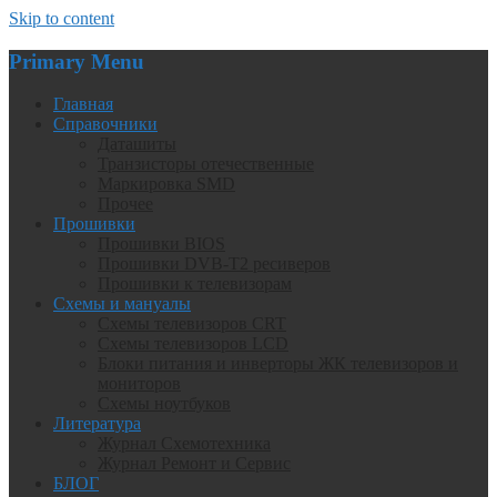
Skip to content
Primary Menu
Главная
Справочники
Даташиты
Транзисторы отечественные
Маркировка SMD
Прочее
Прошивки
Прошивки BIOS
Прошивки DVB-T2 ресиверов
Прошивки к телевизорам
Схемы и мануалы
Схемы телевизоров CRT
Схемы телевизоров LCD
Блоки питания и инверторы ЖК телевизоров и
мониторов
Схемы ноутбуков
Литература
Журнал Схемотехника
Журнал Ремонт и Сервис
БЛОГ