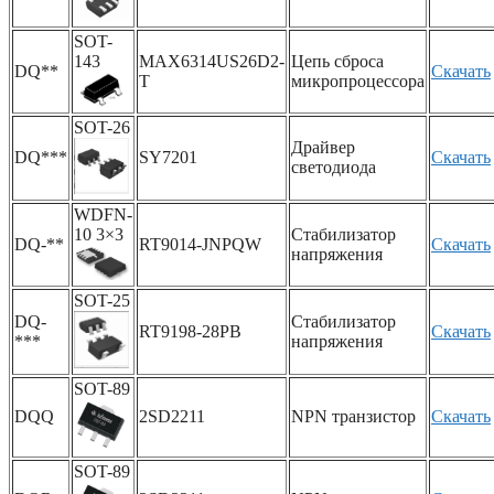
SOT-
143
MAX6314US26D2-
Цепь сброса
DQ**
Скачать
T
микропроцессора
SOT-26
Драйвер
DQ***
SY7201
Скачать
светодиода
WDFN-
10 3×3
Стабилизатор
DQ-**
RT9014-JNPQW
Скачать
напряжения
SOT-25
DQ-
Стабилизатор
RT9198-28PB
Скачать
***
напряжения
SOT-89
DQQ
2SD2211
NPN транзистор
Скачать
SOT-89