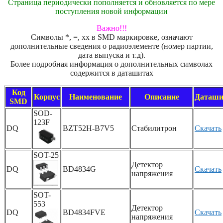
Страница периодически пополняется и обновляется по мере
поступления новой информации
Важно!!!
Символы *, =, xx в SMD маркировке, означают
дополнительные сведения о радиоэлементе (номер партии,
дата выпуска и т.д).
Более подробная информация о дополнительных символах
содержится в даташитах
Код
Корпус
Наименование
Описание
Даташи
SMD
SOD-
123F
DQ
BZT52H-B7V5
Стабилитрон
Скачать
SOT-25
Детектор
DQ
BD4834G
Скачать
напряжения
SOT-
553
Детектор
DQ
BD4834FVE
Скачать
напряжения