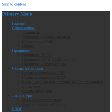
Skip to content
Primary Menu
Главная
Справочники
Даташиты
Транзисторы отечественные
Маркировка SMD
Прочее
Прошивки
Прошивки BIOS
Прошивки DVB-T2 ресиверов
Прошивки к телевизорам
Схемы и мануалы
Схемы телевизоров CRT
Схемы телевизоров LCD
Блоки питания и инверторы ЖК телевизоров и
мониторов
Схемы ноутбуков
Литература
Журнал Схемотехника
Журнал Ремонт и Сервис
БЛОГ