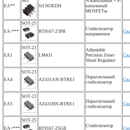
363
N-канальный + P-
EA**
Si1563EDH
канальный
MOSFETы
SOT-25
Стабилизатор
EA-***
RT9167-25PB
Ска
напряжения
SOT-23
Adjustable
EA1
LM431
Precision Zener
Ска
Shunt Regulator
SOT-23
Параллельный
EA4
AZ431AN-BTRE1
Ска
стабилизатор
SOT-23
Параллельный
EA5
AZ431BN-BTRE1
Ска
стабилизатор
SOT-25
Стабилизатор
EA=***
RT9167-25GB
Ска