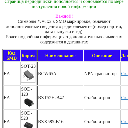
Страница периодически пополняется и обновляется по мере
поступления новой информации
Важно!!!
Символы *, =, xx в SMD маркировке, означают
дополнительные сведения о радиоэлементе (номер партии,
дата выпуска и т.д).
Более подробная информация о дополнительных символах
содержится в даташитах
Код
Корпус
Наименование
Описание
Да
SMD
SOT-23
EA
BCW65A
NPN транзистор
Ска
SOD-
123
EA
BZT52H-B47
Стабилитрон
Ска
SOD-
523
EA
BZX585-B16
Стабилитрон
Ска