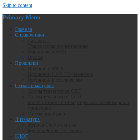
Skip to content
Primary Menu
Главная
Справочники
Даташиты
Транзисторы отечественные
Маркировка SMD
Прочее
Прошивки
Прошивки BIOS
Прошивки DVB-T2 ресиверов
Прошивки к телевизорам
Схемы и мануалы
Схемы телевизоров CRT
Схемы телевизоров LCD
Блоки питания и инверторы ЖК телевизоров и
мониторов
Схемы ноутбуков
Литература
Журнал Схемотехника
Журнал Ремонт и Сервис
БЛОГ