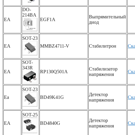
DO-
214BA
Выпрямительный
EA
EGF1A
диод
SOT-23
EA
MMBZ4711-V
Стабилитрон
Ска
SOT-
343R
Стабилизатор
EA
RP130Q501A
Ска
напряжения
SOT-23
Детектор
Ea
BD49K41G
Ска
напряжения
SOT-25
Детектор
EA
BD4840G
Ска
напряжения