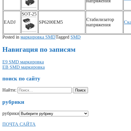
напряжения
SOT-25
Стабилизатор
EADJ
SP6200EM5
Ска
напряжения
Posted in
маркировка SMD
Tagged
SMD
Навигация по записям
E9 SMD маркировка
EB SMD маркировка
поиск по сайту
Найти:
рубрики
рубрики
ПОЧТА САЙТА