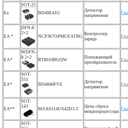
SOT-25
Детектор
Ea
BD49E41G
Ска
напряжения
DFN-8
2×2
Контроллер
EA *
NCP367OPMUEATBG
Ска
заряда
WDFN-
8 2×2
Понижающий
EA*
RT8010BGQW
Ска
преобразователь
SOT-
553
Детектор
EA*
BD4840FVE
Ска
напряжения
SOT-
143
Цепь сброса
EA**
MAX6314US42D3-T
Ска
микропроцессора
SOT-