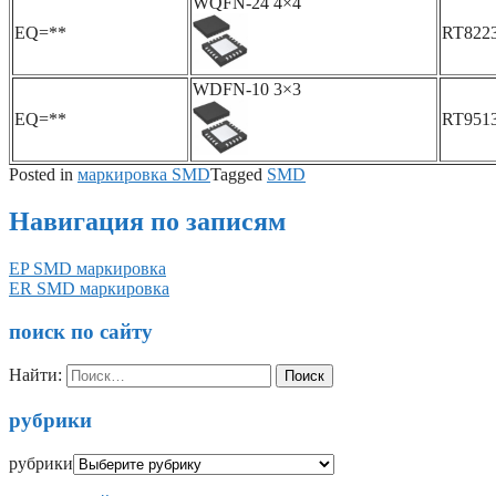
WQFN-24 4×4
EQ=**
RT82
WDFN-10 3×3
EQ=**
RT95
Posted in
маркировка SMD
Tagged
SMD
Навигация по записям
EP SMD маркировка
ER SMD маркировка
поиск по сайту
Найти:
рубрики
рубрики