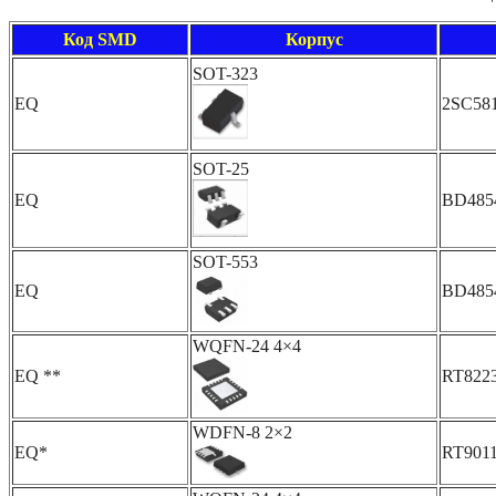
Код SMD
Корпус
SOT-323
EQ
2SC58
SOT-25
EQ
BD485
SOT-553
EQ
BD485
WQFN-24 4×4
EQ **
RT82
WDFN-8 2×2
EQ*
RT901