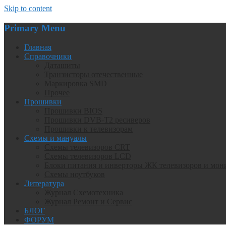
Skip to content
Primary Menu
Главная
Справочники
Даташиты
Транзисторы отечественные
Маркировка SMD
Прочее
Прошивки
Прошивки BIOS
Прошивки DVB-T2 ресиверов
Прошивки к телевизорам
Схемы и мануалы
Схемы телевизоров CRT
Схемы телевизоров LCD
Блоки питания и инверторы ЖК телевизоров и мон
Схемы ноутбуков
Литература
Журнал Схемотехника
Журнал Ремонт и Сервис
БЛОГ
ФОРУМ