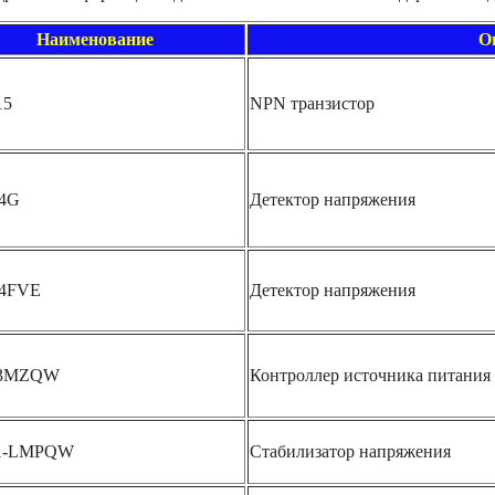
Наименование
О
15
NPN транзистор
4G
Детектор напряжения
4FVE
Детектор напряжения
23MZQW
Контроллер источника питания
1-LMPQW
Стабилизатор напряжения