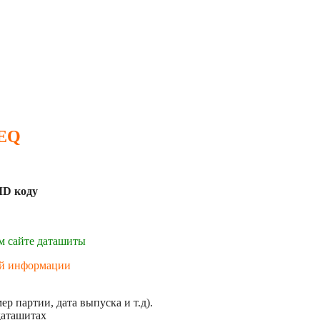
 EQ
MD коду
ем сайте даташиты
ой информации
р партии, дата выпуска и т.д).
даташитах