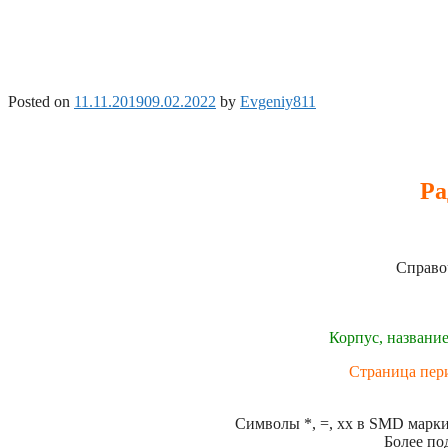
Posted on
11.11.2019
09.02.2022
by
Evgeniy811
Ра
Справо
Корпус, название
Страница пер
Символы *, =, xx в SMD маркир
Более по