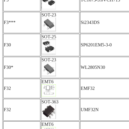
SOT-23
F3***
Si2343DS
SOT-25
F30
SP6201EM5-3-0
SOT-23
F30*
WL2805N30
EMT6
F32
EMF32
SOT-363
F32
UMF32N
EMT6