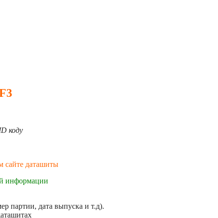
 F3
D коду
ем сайте даташиты
ой информации
р партии, дата выпуска и т.д).
даташитах