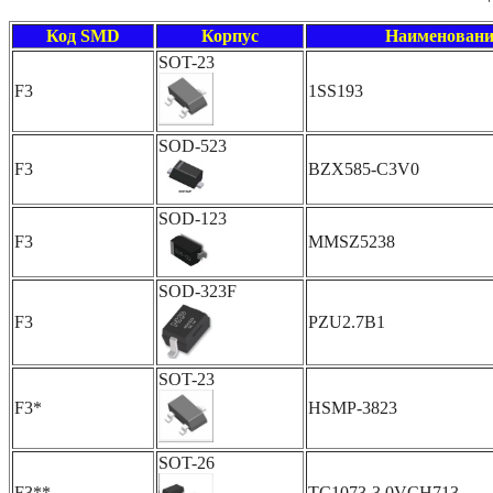
Код SMD
Корпус
Наименовани
SOT-23
F3
1SS193
SOD-523
F3
BZX585-C3V0
SOD-123
F3
MMSZ5238
SOD-323F
F3
PZU2.7B1
SOT-23
F3*
HSMP-3823
SOT-26
F3**
TC1073-3.0VCH713