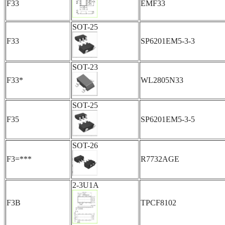
F33
EMF33
SOT-25
F33
SP6201EM5-3-3
SOT-23
F33*
WL2805N33
SOT-25
F35
SP6201EM5-3-5
SOT-26
F3=***
R7732AGE
2-3U1A
F3B
TPCF8102