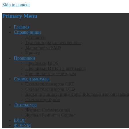
Skip to content
Primary Menu
Главная
Справочники
Даташиты
Транзисторы отечественные
Маркировка SMD
Прочее
Прошивки
Прошивки BIOS
Прошивки DVB-T2 ресиверов
Прошивки к телевизорам
Схемы и мануалы
Схемы телевизоров CRT
Схемы телевизоров LCD
Блоки питания и инверторы ЖК телевизоров и мон
Схемы ноутбуков
Литература
Журнал Схемотехника
Журнал Ремонт и Сервис
БЛОГ
ФОРУМ