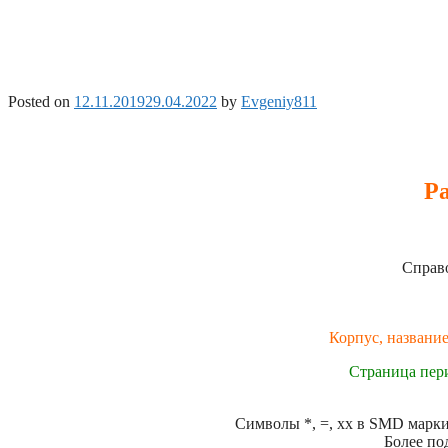
Posted on
12.11.2019
29.04.2022
by
Evgeniy811
Ра
Справо
Корпус, название
Страница пер
Символы *, =, xx в SMD маркир
Более по