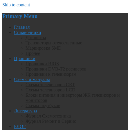
Skip to content
Primary Menu
Главная
Справочники
Даташиты
Транзисторы отечественные
Маркировка SMD
Прочее
Прошивки
Прошивки BIOS
Прошивки DVB-T2 ресиверов
Прошивки к телевизорам
Схемы и мануалы
Схемы телевизоров CRT
Схемы телевизоров LCD
Блоки питания и инверторы ЖК телевизоров и
мониторов
Схемы ноутбуков
Литература
Журнал Схемотехника
Журнал Ремонт и Сервис
БЛОГ