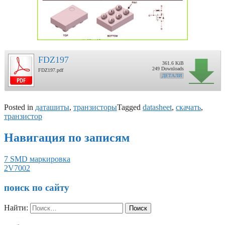
FDZ197
361.6 KiB
249 Downloads
FDZ197.pdf
ДЕТАЛИ
Posted in
даташиты
,
транзисторы
Tagged
datasheet
,
скачать
,
транзистор
Навигация по записям
7 SMD маркировка
2V7002
поиск по сайту
Найти: