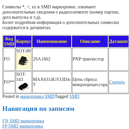
Символы *, =, xx в SMD маркировке, означают
дополнительные сведения о радиоэлементе (номер партии,
дата выпуска и т.д).
Более подробная информация о дополнительных символах
содержится в даташитах.
Код
Корпус
Наименование
Описание
Даташит
SMD
SOT-89
FO
2SA1662
PNP транзистор
SOT-
143
MAX6314US33D4-
Цепь сброса
FO**
Скачать
T
микропроцессора
Posted in
маркировка SMD
Tagged
SMD
Навигация по записям
FN SMD маркировка
FP SMD маркировка