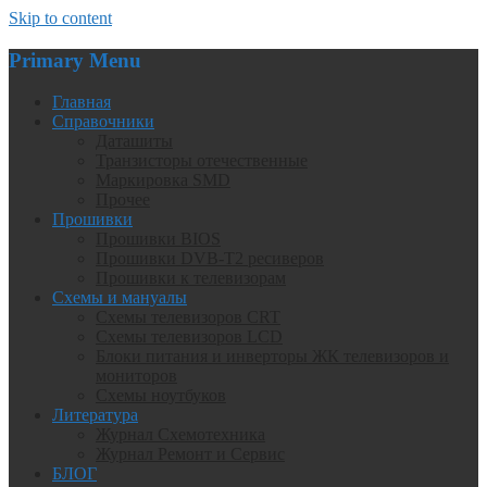
Skip to content
Primary Menu
Главная
Справочники
Даташиты
Транзисторы отечественные
Маркировка SMD
Прочее
Прошивки
Прошивки BIOS
Прошивки DVB-T2 ресиверов
Прошивки к телевизорам
Схемы и мануалы
Схемы телевизоров CRT
Схемы телевизоров LCD
Блоки питания и инверторы ЖК телевизоров и
мониторов
Схемы ноутбуков
Литература
Журнал Схемотехника
Журнал Ремонт и Сервис
БЛОГ