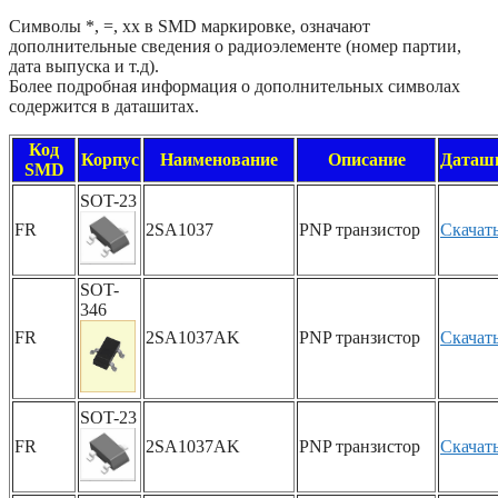
Символы *, =, xx в SMD маркировке, означают
дополнительные сведения о радиоэлементе (номер партии,
дата выпуска и т.д).
Более подробная информация о дополнительных символах
содержится в даташитах.
Код
Корпус
Наименование
Описание
Даташ
SMD
SOT-23
FR
2SA1037
PNP транзистор
Скачат
SOT-
346
FR
2SA1037AK
PNP транзистор
Скачат
SOT-23
FR
2SA1037AK
PNP транзистор
Скачат