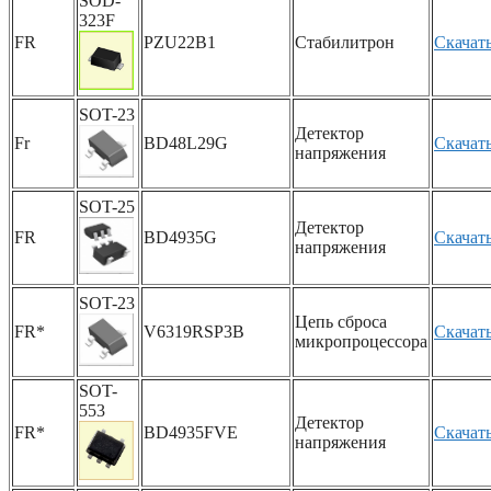
SOD-
323F
FR
PZU22B1
Стабилитрон
Скачат
SOT-23
Детектор
Fr
BD48L29G
Скачат
напряжения
SOT-25
Детектор
FR
BD4935G
Скачат
напряжения
SOT-23
Цепь сброса
FR*
V6319RSP3B
Скачат
микропроцессора
SOT-
553
Детектор
FR*
BD4935FVE
Скачат
напряжения