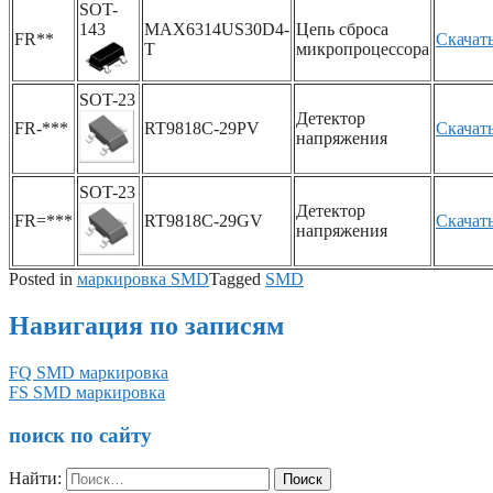
SOT-
143
MAX6314US30D4-
Цепь сброса
FR**
Скачат
T
микропроцессора
SOT-23
Детектор
FR-***
RT9818C-29PV
Скачат
напряжения
SOT-23
Детектор
FR=***
RT9818C-29GV
Скачат
напряжения
Posted in
маркировка SMD
Tagged
SMD
Навигация по записям
FQ SMD маркировка
FS SMD маркировка
поиск по сайту
Найти: