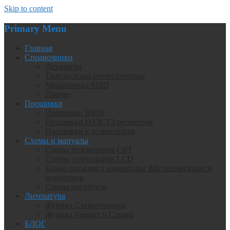
Skip to content
Primary Menu
Главная
Справочники
Даташиты
Транзисторы отечественные
Маркировка SMD
Прочее
Прошивки
Прошивки BIOS
Прошивки DVB-T2 ресиверов
Прошивки к телевизорам
Схемы и мануалы
Схемы телевизоров CRT
Схемы телевизоров LCD
Блоки питания и инверторы ЖК телевизоров и
мониторов
Схемы ноутбуков
Литература
Журнал Схемотехника
Журнал Ремонт и Сервис
БЛОГ