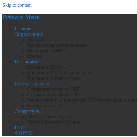
Skip to content
Primary Menu
Главная
Справочники
Даташиты
Транзисторы отечественные
Маркировка SMD
Прочее
Прошивки
Прошивки BIOS
Прошивки DVB-T2 ресиверов
Прошивки к телевизорам
Схемы и мануалы
Схемы телевизоров CRT
Схемы телевизоров LCD
Блоки питания и инверторы ЖК телевизоров и мон
Схемы ноутбуков
Литература
Журнал Схемотехника
Журнал Ремонт и Сервис
БЛОГ
ФОРУМ