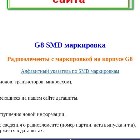
G8 SMD маркировка
Радиоэлементы с маркировкой на корпусе G8
Алфавитный указатель по SMD маркировкам
иодов, транзисторов, микросхем),
имеющиеся на нашем сайте даташиты.
оступления новой информации.
сведения о радиоэлементе (номер партии, дата выпуска и т.д).
ржится в даташитах.