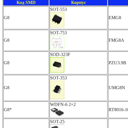
Код SMD
Корпус
SOT-553
G8
EMG8
SOT-753
G8
FMG8A
SOD-323F
G8
PZU3.9B
SOT-353
G8
UMG8N
WDFN-6 2×2
G8*
RT8016-
SOT-25