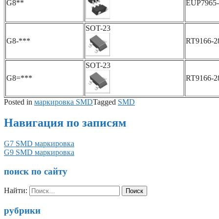
G8**
EUP7965
SOT-23
G8-***
RT9166-
SOT-23
G8=***
RT9166-
Posted in
маркировка SMD
Tagged
SMD
Навигация по записям
G7 SMD маркировка
G9 SMD маркировка
поиск по сайту
Найти:
рубрики