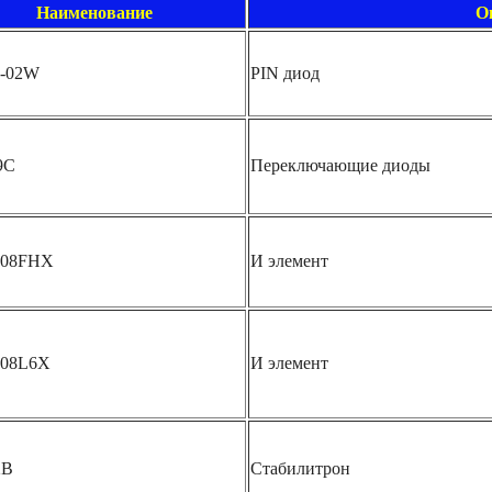
Наименование
О
-02W
PIN диод
9C
Переключающие диоды
08FHX
И элемент
08L6X
И элемент
2B
Стабилитрон