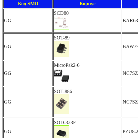
Код SMD
Корпус
SCD80
GG
BAR63
SOT-89
GG
BAW7
MicroPak2-6
GG
NC7SZ
SOT-886
GG
NC7SZ
SOD-323F
GG
PZU8.