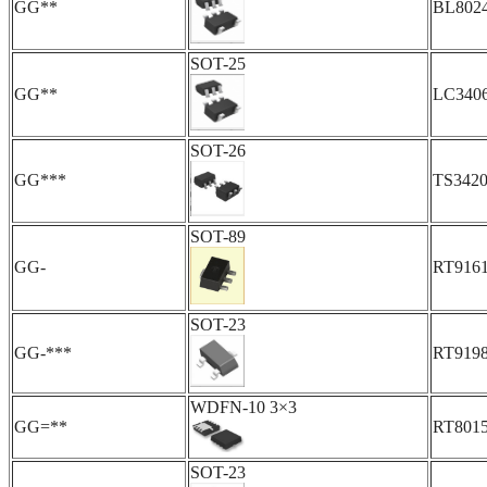
GG**
BL802
SOT-25
GG**
LC340
SOT-26
GG***
TS342
SOT-89
GG-
RT916
SOT-23
GG-***
RT919
WDFN-10 3×3
GG=**
RT80
SOT-23