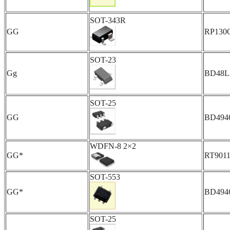
SOT-343R
GG
RP130
SOT-23
Gg
BD48L
SOT-25
GG
BD494
WDFN-8 2×2
GG*
RT90
SOT-553
GG*
BD494
SOT-25