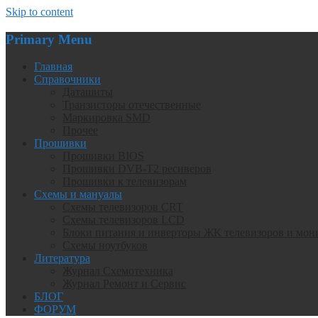
Skip to content
Primary Menu
Главная
Справочники
Даташиты
Транзисторы отечественные
Маркировка SMD
Прочее
Прошивки
Прошивки BIOS
Прошивки DVB-T2 ресиверов
Прошивки к телевизорам
Схемы и мануалы
Схемы телевизоров CRT
Схемы телевизоров LCD
Блоки питания и инверторы ЖК телевизоров и мон
Схемы ноутбуков
Литература
Журнал Схемотехника
Журнал Ремонт и Сервис
БЛОГ
ФОРУМ