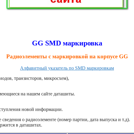
GG SMD маркировка
Радиоэлементы с маркировкой на корпусе GG
Алфавитный указатель по SMD маркировкам
иодов, транзисторов, микросхем),
имеющиеся на нашем сайте даташиты.
оступления новой информации.
сведения о радиоэлементе (номер партии, дата выпуска и т.д).
ржится в даташитах.