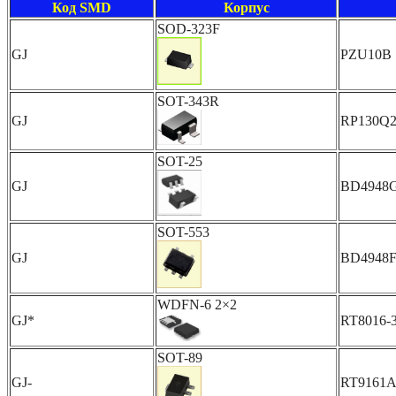
Код SMD
Корпус
SOD-323F
GJ
PZU10B
SOT-343R
GJ
RP130Q2
SOT-25
GJ
BD4948
SOT-553
GJ
BD4948
WDFN-6 2×2
GJ*
RT8016
SOT-89
GJ-
RT9161A