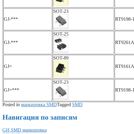
SOT-23
GJ-***
RT9198-
SOT-25
GJ-***
RT9261A
SOT-89
GJ=
RT9161
SOT-23
GJ=***
RT9198-
Posted in
маркировка SMD
Tagged
SMD
Навигация по записям
GH SMD маркировка