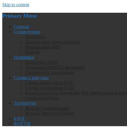
Skip to content
Primary Menu
Главная
Справочники
Даташиты
Транзисторы отечественные
Маркировка SMD
Прочее
Прошивки
Прошивки BIOS
Прошивки DVB-T2 ресиверов
Прошивки к телевизорам
Схемы и мануалы
Схемы телевизоров CRT
Схемы телевизоров LCD
Блоки питания и инверторы ЖК телевизоров и мон
Схемы ноутбуков
Литература
Журнал Схемотехника
Журнал Ремонт и Сервис
БЛОГ
ФОРУМ