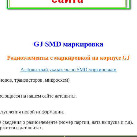
GJ SMD маркировка
Радиоэлементы с маркировкой на корпусе GJ
Алфавитный указатель по SMD маркировкам
иодов, транзисторов, микросхем),
имеющиеся на нашем сайте даташиты.
оступления новой информации.
сведения о радиоэлементе (номер партии, дата выпуска и т.д).
ржится в даташитах.