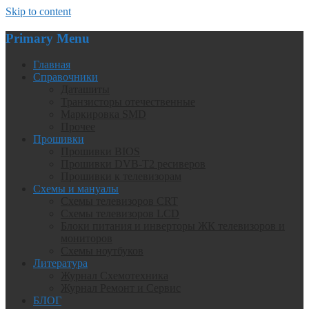
Skip to content
Primary Menu
Главная
Справочники
Даташиты
Транзисторы отечественные
Маркировка SMD
Прочее
Прошивки
Прошивки BIOS
Прошивки DVB-T2 ресиверов
Прошивки к телевизорам
Схемы и мануалы
Схемы телевизоров CRT
Схемы телевизоров LCD
Блоки питания и инверторы ЖК телевизоров и
мониторов
Схемы ноутбуков
Литература
Журнал Схемотехника
Журнал Ремонт и Сервис
БЛОГ