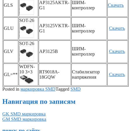
AP3125AKTR-
ШИМ-
GLS
Скачать
G1
контроллер
SOT-26
AP3125VKTR-
ШИМ-
GLU
Скачать
G1
контроллер
SOT-26
ШИМ-
GLV
AP3125B
Скачать
контроллер
WDFN-
10 3×3
RT9018A-
Стабилизатор
GL=**
Скачать
18GQW
напряжения
Posted in
маркировка SMD
Tagged
SMD
Навигация по записям
GK SMD маркировка
GM SMD маркировка
поиск по сайту