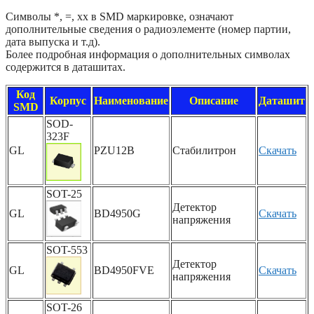
Символы *, =, xx в SMD маркировке, означают
дополнительные сведения о радиоэлементе (номер партии,
дата выпуска и т.д).
Более подробная информация о дополнительных символах
содержится в даташитах.
Код
Корпус
Наименование
Описание
Даташит
SMD
SOD-
323F
GL
PZU12B
Стабилитрон
Скачать
SOT-25
Детектор
GL
BD4950G
Скачать
напряжения
SOT-553
Детектор
GL
BD4950FVE
Скачать
напряжения
SOT-26