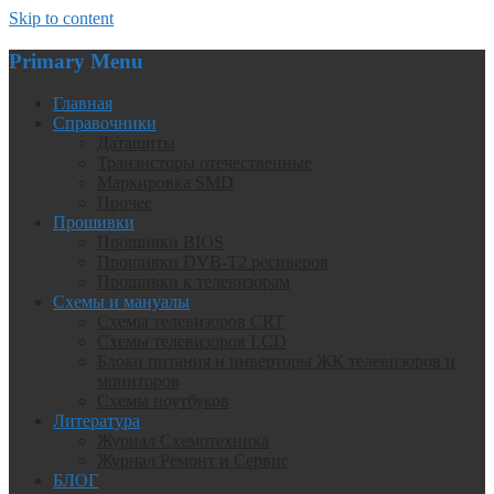
Skip to content
Primary Menu
Главная
Справочники
Даташиты
Транзисторы отечественные
Маркировка SMD
Прочее
Прошивки
Прошивки BIOS
Прошивки DVB-T2 ресиверов
Прошивки к телевизорам
Схемы и мануалы
Схемы телевизоров CRT
Схемы телевизоров LCD
Блоки питания и инверторы ЖК телевизоров и
мониторов
Схемы ноутбуков
Литература
Журнал Схемотехника
Журнал Ремонт и Сервис
БЛОГ