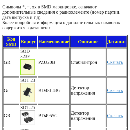
Символы *, =, xx в SMD маркировке, означают
дополнительные сведения о радиоэлементе (номер партии,
дата выпуска и т.д).
Более подробная информация о дополнительных символах
содержится в даташитах.
Код
Корпус
Наименование
Описание
Даташит
SMD
SOD-
323F
GR
PZU20B
Стабилитрон
Скачать
SOT-23
Детектор
Gr
BD48L43G
Скачать
напряжения
SOT-25
Детектор
GR
BD4955G
Скачать
напряжения