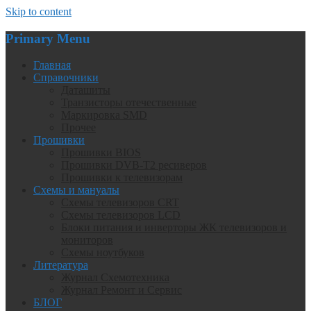
Skip to content
Primary Menu
Главная
Справочники
Даташиты
Транзисторы отечественные
Маркировка SMD
Прочее
Прошивки
Прошивки BIOS
Прошивки DVB-T2 ресиверов
Прошивки к телевизорам
Схемы и мануалы
Схемы телевизоров CRT
Схемы телевизоров LCD
Блоки питания и инверторы ЖК телевизоров и
мониторов
Схемы ноутбуков
Литература
Журнал Схемотехника
Журнал Ремонт и Сервис
БЛОГ