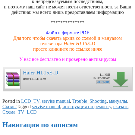
к непредсказуемым последствиям,
и поэтому наш сайт не может нести ответственность за Ваши
действия: мы всего-лишь предоставляем информацию
**************
Файл в формате PDF
Для того чтобы скачать архив со схемой и мануалом
телевизора
Haier HL15E-D
просто кликните по ссылке ниже
У нас все бесплатно и проверено антивирусом
Haier HL15E-D
1.1 MiB
66 Downloads
Haier-HL15E-D.rar
ДЕТАЛИ
Posted in
LCD_TV
,
servise manual
,
Trouble_Shooting
,
мануалы
,
Схемы
Tagged
servise manual
,
инструкция по ремонту
,
скачать
,
Схема_TV_LCD
Навигация по записям