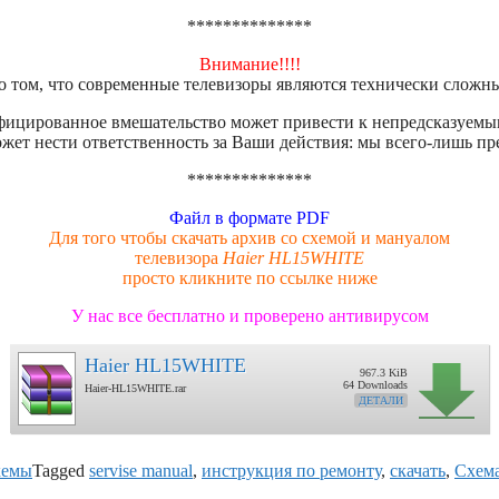
**************
Внимание!!!!
 том, что современные телевизоры являются технически сложн
ицированное вмешательство может привести к непредсказуемы
ожет нести ответственность за Ваши действия: мы всего-лишь 
**************
Файл в формате PDF
Для того чтобы скачать архив со схемой и мануалом
телевизора
Haier HL15WHITE
просто кликните по ссылке ниже
У нас все бесплатно и проверено антивирусом
Haier HL15WHITE
967.3 KiB
64 Downloads
Haier-HL15WHITE.rar
ДЕТАЛИ
хемы
Tagged
servise manual
,
инструкция по ремонту
,
скачать
,
Схем