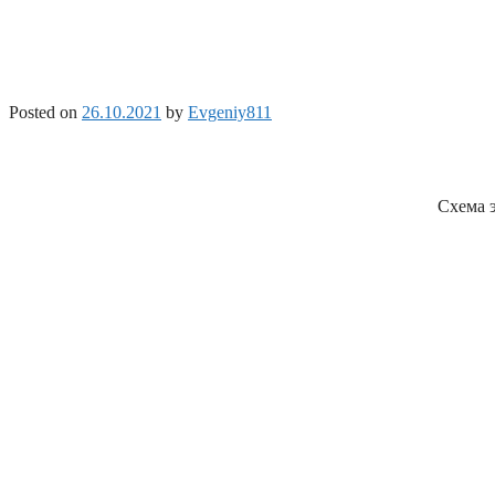
Posted on
26.10.2021
by
Evgeniy811
Схема э