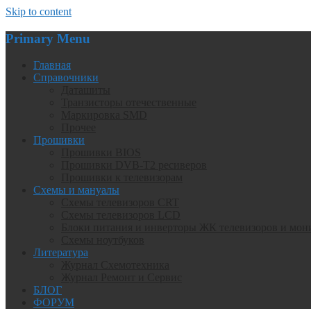
Skip to content
Primary Menu
Главная
Справочники
Даташиты
Транзисторы отечественные
Маркировка SMD
Прочее
Прошивки
Прошивки BIOS
Прошивки DVB-T2 ресиверов
Прошивки к телевизорам
Схемы и мануалы
Схемы телевизоров CRT
Схемы телевизоров LCD
Блоки питания и инверторы ЖК телевизоров и мон
Схемы ноутбуков
Литература
Журнал Схемотехника
Журнал Ремонт и Сервис
БЛОГ
ФОРУМ