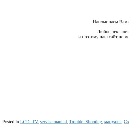
Напоминаем Вам о
Любое неквалиф
и поэтому наш сайт не м
Posted in
LCD_TV
,
servise manual
,
Trouble_Shooting
,
мануалы
,
С