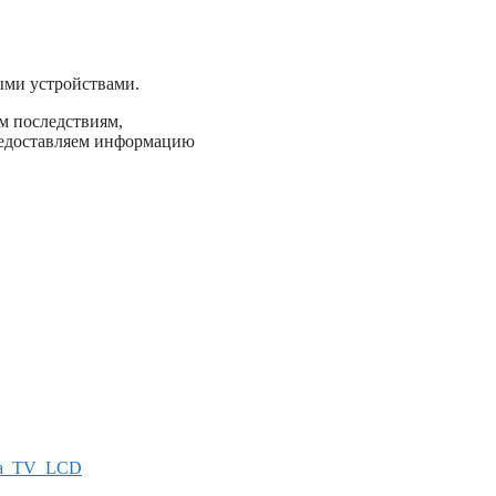
ыми устройствами.
м последствиям,
предоставляем информацию
а_TV_LCD