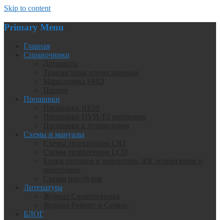
Skip to content
Primary Menu
Главная
Справочники
Даташиты
Транзисторы отечественные
Маркировка SMD
Прочее
Прошивки
Прошивки BIOS
Прошивки DVB-T2 ресиверов
Прошивки к телевизорам
Схемы и мануалы
Схемы телевизоров CRT
Схемы телевизоров LCD
Блоки питания и инверторы ЖК телевизоров и
мониторов
Схемы ноутбуков
Литература
Журнал Схемотехника
Журнал Ремонт и Сервис
БЛОГ