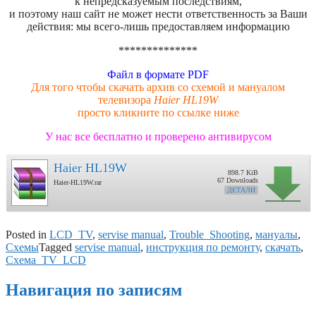
к непредсказуемым последствиям,
и поэтому наш сайт не может нести ответственность за Ваши
действия: мы всего-лишь предоставляем информацию
**************
Файл в формате PDF
Для того чтобы скачать архив со схемой и мануалом
телевизора
Haier HL19W
просто кликните по ссылке ниже
У нас все бесплатно и проверено антивирусом
Haier HL19W
898.7 KiB
67 Downloads
Haier-HL19W.rar
ДЕТАЛИ
Posted in
LCD_TV
,
servise manual
,
Trouble_Shooting
,
мануалы
,
Схемы
Tagged
servise manual
,
инструкция по ремонту
,
скачать
,
Схема_TV_LCD
Навигация по записям