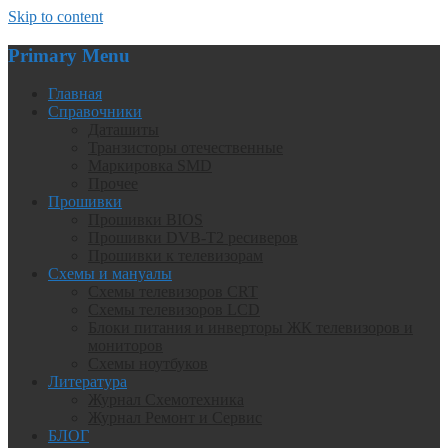
Skip to content
Primary Menu
Главная
Справочники
Даташиты
Транзисторы отечественные
Маркировка SMD
Прочее
Прошивки
Прошивки BIOS
Прошивки DVB-T2 ресиверов
Прошивки к телевизорам
Схемы и мануалы
Схемы телевизоров CRT
Схемы телевизоров LCD
Блоки питания и инверторы ЖК телевизоров и
мониторов
Схемы ноутбуков
Литература
Журнал Схемотехника
Журнал Ремонт и Сервис
БЛОГ