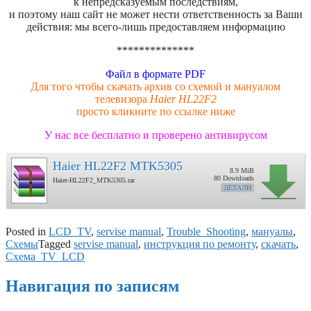
к непредсказуемым последствиям,
и поэтому наш сайт не может нести ответственность за Ваши
действия: мы всего-лишь предоставляем информацию
**************
Файл в формате PDF
Для того чтобы скачать архив со схемой и мануалом
телевизора
Haier HL22F2
просто кликните по ссылке ниже
У нас все бесплатно и проверено антивирусом
Haier HL22F2 MTK5305
8.9 MiB
80 Downloads
Haier-HL22F2_MTK5305.rar
ДЕТАЛИ
Posted in
LCD_TV
,
servise manual
,
Trouble_Shooting
,
мануалы
,
Схемы
Tagged
servise manual
,
инструкция по ремонту
,
скачать
,
Схема_TV_LCD
Навигация по записям