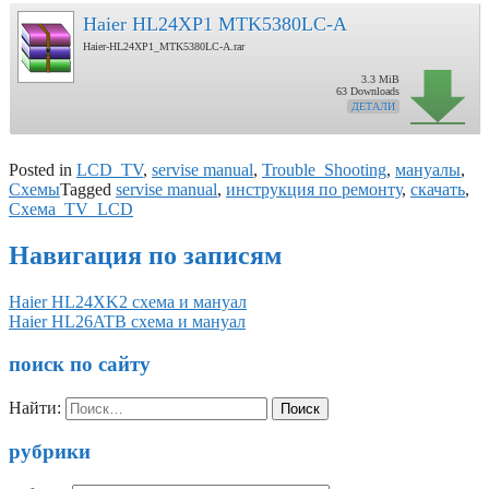
Haier HL24XP1 MTK5380LC-A
Haier-HL24XP1_MTK5380LC-A.rar
3.3 MiB
63 Downloads
ДЕТАЛИ
Posted in
LCD_TV
,
servise manual
,
Trouble_Shooting
,
мануалы
,
Схемы
Tagged
servise manual
,
инструкция по ремонту
,
скачать
,
Схема_TV_LCD
Навигация по записям
Haier HL24XK2 схема и мануал
Haier HL26ATB схема и мануал
поиск по сайту
Найти:
рубрики