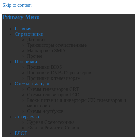
Skip to content
Primary Menu
Главная
Справочники
Даташиты
Транзисторы отечественные
Маркировка SMD
Прочее
Прошивки
Прошивки BIOS
Прошивки DVB-T2 ресиверов
Прошивки к телевизорам
Схемы и мануалы
Схемы телевизоров CRT
Схемы телевизоров LCD
Блоки питания и инверторы ЖК телевизоров и
мониторов
Схемы ноутбуков
Литература
Журнал Схемотехника
Журнал Ремонт и Сервис
БЛОГ