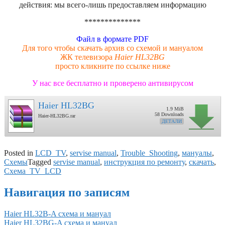
действия: мы всего-лишь предоставляем информацию
**************
Файл в формате PDF
Для того чтобы скачать архив со схемой и мануалом
ЖК телевизора
Haier HL32BG
просто кликните по ссылке ниже
У нас все бесплатно и проверено антивирусом
Haier HL32BG
1.9 MiB
58 Downloads
Haier-HL32BG.rar
ДЕТАЛИ
Posted in
LCD_TV
,
servise manual
,
Trouble_Shooting
,
мануалы
,
Схемы
Tagged
servise manual
,
инструкция по ремонту
,
скачать
,
Схема_TV_LCD
Навигация по записям
Haier HL32B-A схема и мануал
Haier HL32BG-A схема и мануал