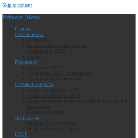
Skip to content
Primary Menu
Главная
Справочники
Даташиты
Транзисторы отечественные
Маркировка SMD
Прочее
Прошивки
Прошивки BIOS
Прошивки DVB-T2 ресиверов
Прошивки к телевизорам
Схемы и мануалы
Схемы телевизоров CRT
Схемы телевизоров LCD
Блоки питания и инверторы ЖК телевизоров и
мониторов
Схемы ноутбуков
Литература
Журнал Схемотехника
Журнал Ремонт и Сервис
БЛОГ