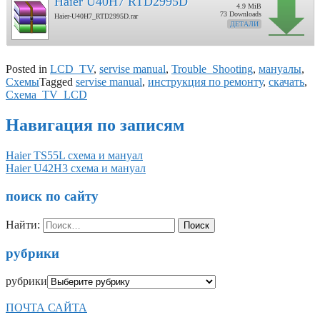
Haier U40H7 RTD2995D
4.9 MiB
73 Downloads
Haier-U40H7_RTD2995D.rar
ДЕТАЛИ
Posted in
LCD_TV
,
servise manual
,
Trouble_Shooting
,
мануалы
,
Схемы
Tagged
servise manual
,
инструкция по ремонту
,
скачать
,
Схема_TV_LCD
Навигация по записям
Haier TS55L схема и мануал
Haier U42H3 схема и мануал
поиск по сайту
Найти:
рубрики
рубрики
ПОЧТА САЙТА