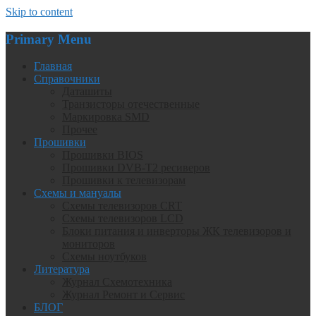
Skip to content
Primary Menu
Главная
Справочники
Даташиты
Транзисторы отечественные
Маркировка SMD
Прочее
Прошивки
Прошивки BIOS
Прошивки DVB-T2 ресиверов
Прошивки к телевизорам
Схемы и мануалы
Схемы телевизоров CRT
Схемы телевизоров LCD
Блоки питания и инверторы ЖК телевизоров и
мониторов
Схемы ноутбуков
Литература
Журнал Схемотехника
Журнал Ремонт и Сервис
БЛОГ