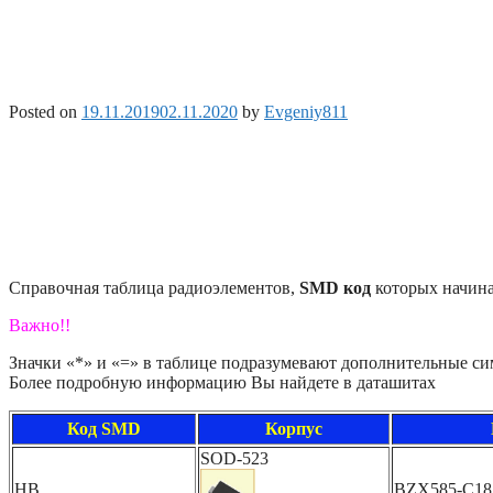
Posted on
19.11.2019
02.11.2020
by
Evgeniy811
Справочная таблица радиоэлементов,
SMD код
которых начина
Важно!!
Значки «*» и «=» в таблице подразумевают дополнительные с
Более подробную информацию Вы найдете в даташитах
Код SMD
Корпус
SOD-523
HB
BZX585-C18