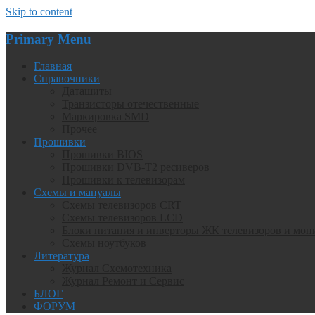
Skip to content
Primary Menu
Главная
Справочники
Даташиты
Транзисторы отечественные
Маркировка SMD
Прочее
Прошивки
Прошивки BIOS
Прошивки DVB-T2 ресиверов
Прошивки к телевизорам
Схемы и мануалы
Схемы телевизоров CRT
Схемы телевизоров LCD
Блоки питания и инверторы ЖК телевизоров и мон
Схемы ноутбуков
Литература
Журнал Схемотехника
Журнал Ремонт и Сервис
БЛОГ
ФОРУМ