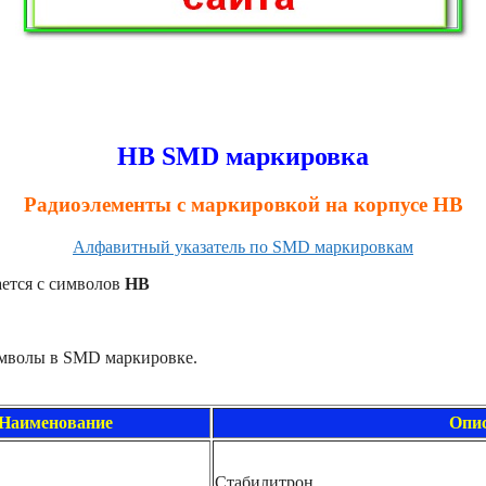
HB SMD маркировка
Радиоэлементы с маркировкой на корпусе HB
Алфавитный указатель по SMD маркировкам
ется с символов
HB
имволы в SMD маркировке.
Наименование
Опи
Стабилитрон