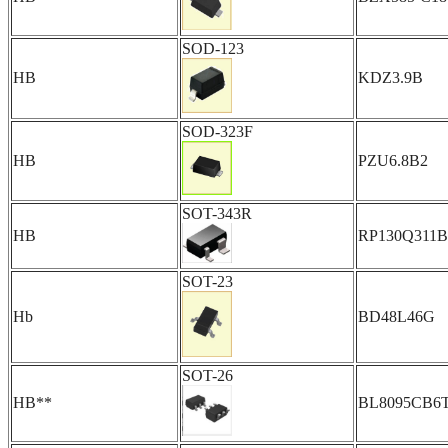
SOD-123
HB
KDZ3.9B
SOD-323F
HB
PZU6.8B2
SOT-343R
HB
RP130Q311B
SOT-23
Hb
BD48L46G
SOT-26
HB**
BL8095CB6