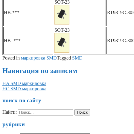
SOT-23
HB-***
RT9819C-30
SOT-23
HB=***
RT9819C-3
Posted in
маркировка SMD
Tagged
SMD
Навигация по записям
HA SMD маркировка
HC SMD маркировка
поиск по сайту
Найти:
рубрики