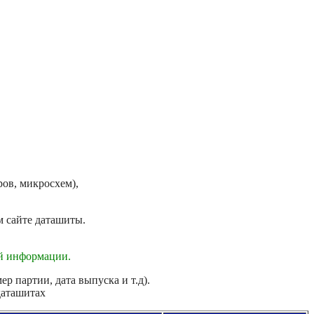
ов, микросхем),
м сайте даташиты.
ой информации.
р партии, дата выпуска и т.д).
даташитах