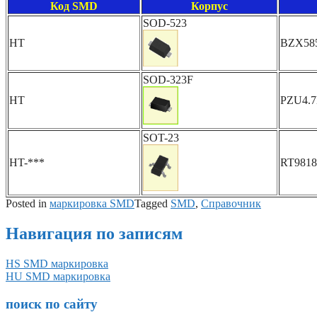
Код SMD
Корпус
SOD-523
HT
BZX58
SOD-323F
HT
PZU4.
SOT-23
HT-***
RT9818
Posted in
маркировка SMD
Tagged
SMD
,
Справочник
Навигация по записям
HS SMD маркировка
HU SMD маркировка
поиск по сайту