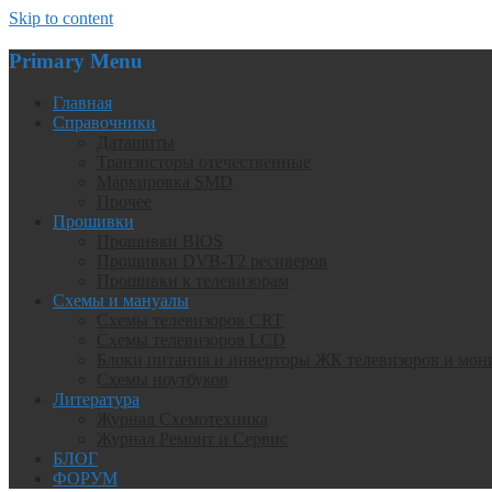
Skip to content
Primary Menu
Главная
Справочники
Даташиты
Транзисторы отечественные
Маркировка SMD
Прочее
Прошивки
Прошивки BIOS
Прошивки DVB-T2 ресиверов
Прошивки к телевизорам
Схемы и мануалы
Схемы телевизоров CRT
Схемы телевизоров LCD
Блоки питания и инверторы ЖК телевизоров и мон
Схемы ноутбуков
Литература
Журнал Схемотехника
Журнал Ремонт и Сервис
БЛОГ
ФОРУМ