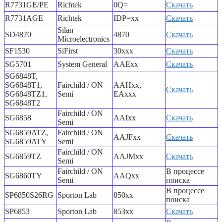
R7731GE/PE
Richtek
0Q=
Скачать
R7731AGE
Richtek
IDP=xx
Скачать
Silan
SD4870
4870
Скачать
Microelectronics
SF1530
SiFirst
30xxx
Скачать
SG5701
System General
AAExx
Скачать
SG6848T,
SG6848T1,
Fairchild / ON
AAHxx,
Скачать
SG6848TZ1,
Semi
EAxxx
SG6848T2
Fairchild / ON
SG6858
AAIxx
Скачать
Semi
SG6859ATZ,
Fairchild / ON
AAJFxx
Скачать
SG6859ATY
Semi
Fairchild / ON
SG6859TZ
AAJMxx
Скачать
Semi
Fairchild / ON
В процессе
SG6860TY
AAQxx
Semi
поиска
В процессе
SP6850S26RG
Sporton Lab
850xx
поиска
SP6853
Sporton Lab
853xx
Скачать