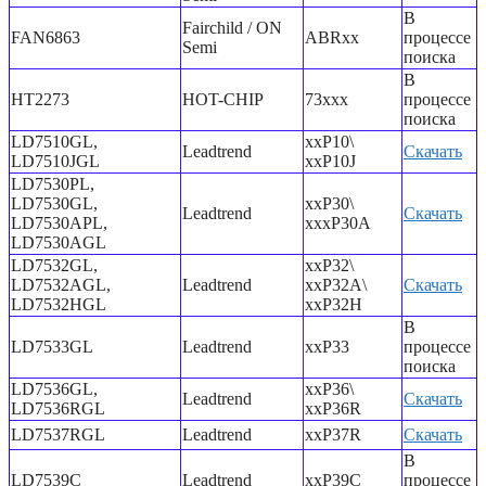
В
Fairchild / ON
FAN6863
ABRxx
процессе
Semi
поиска
В
HT2273
HOT-CHIP
73xxx
процессе
поиска
LD7510GL,
xxP10\
Leadtrend
Скачать
LD7510JGL
xxP10J
LD7530PL,
LD7530GL,
xxP30\
Leadtrend
Скачать
LD7530APL,
xxxP30A
LD7530AGL
LD7532GL,
xxP32\
LD7532AGL,
Leadtrend
xxP32A\
Скачать
LD7532HGL
xxP32H
В
LD7533GL
Leadtrend
xxP33
процессе
поиска
LD7536GL,
xxP36\
Leadtrend
Скачать
LD7536RGL
xxP36R
LD7537RGL
Leadtrend
xxP37R
Скачать
В
LD7539C
Leadtrend
xxP39C
процессе