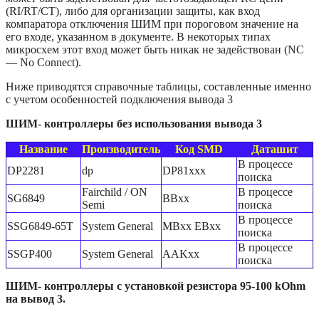
(RI/RT/CT), либо для организации защиты, как вход
компаратора отключения ШИМ при пороговом значение на
его входе, указанном в документе. В некоторых типах
микросхем этот вход может быть никак не задействован (NC
— No Connect).
Ниже приводятся справочные таблицы, составленные именно
с учетом особенностей подключения вывода 3
ШИМ- контроллеры без использования вывода 3
Название
Производитель
Код SMD
Даташит
В процессе
DP2281
dp
DP81xxx
поиска
Fairchild / ON
В процессе
SG6849
BBxx
Semi
поиска
В процессе
SSG6849-65T
System General
MBxx EBxx
поиска
В процессе
SSGP400
System General
AAKxx
поиска
ШИМ- контроллеры с установкой резистора 95-100 kOhm
на вывод 3.