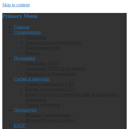
Skip to content
Primary Menu
Главная
Справочники
Даташиты
Транзисторы отечественные
Маркировка SMD
Прочее
Прошивки
Прошивки BIOS
Прошивки DVB-T2 ресиверов
Прошивки к телевизорам
Схемы и мануалы
Схемы телевизоров CRT
Схемы телевизоров LCD
Блоки питания и инверторы ЖК телевизоров и
мониторов
Схемы ноутбуков
Литература
Журнал Схемотехника
Журнал Ремонт и Сервис
БЛОГ