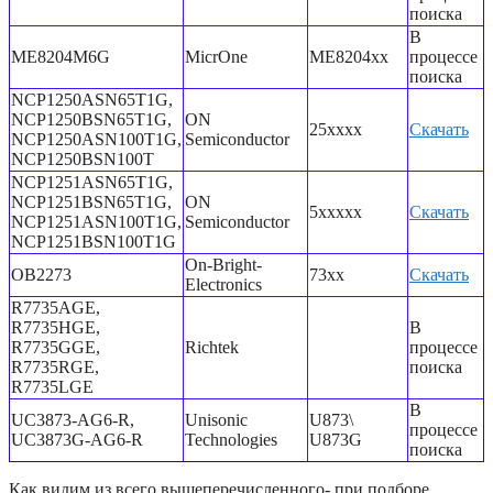
поиска
В
ME8204M6G
MicrOne
ME8204xx
процессе
поиска
NCP1250ASN65T1G,
NCP1250BSN65T1G,
ON
25xxxx
Скачать
NCP1250ASN100T1G,
Semiconductor
NCP1250BSN100T
NCP1251ASN65T1G,
NCP1251BSN65T1G,
ON
5xxxxx
Скачать
NCP1251ASN100T1G,
Semiconductor
NCP1251BSN100T1G
On-Bright-
OB2273
73xx
Скачать
Electronics
R7735AGE,
R7735HGE,
В
R7735GGE,
Richtek
процессе
R7735RGE,
поиска
R7735LGE
В
UC3873-AG6-R,
Unisonic
U873\
процессе
UC3873G-AG6-R
Technologies
U873G
поиска
Как видим из всего вышеперечисленного- при подборе