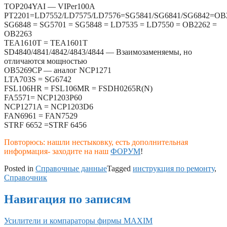
TOP204YAI — VIPer100A
PT2201=LD7552/LD7575/LD7576=SG5841/SG6841/SG6842=OB
SG6848 = SG5701 = SG5848 = LD7535 = LD7550 = OB2262 =
OB2263
TEA1610T = TEA1601T
SD4840/4841/4842/4843/4844 — Взаимозаменяемы, но
отличаются мощностью
OB5269CP — аналог NCP1271
LTA703S = SG6742
FSL106HR = FSL106MR = FSDH0265R(N)
FA5571= NCP1203P60
NCP1271A = NCP1203D6
FAN6961 = FAN7529
STRF 6652 =STRF 6456
Повторюсь: нашли нестыковку, есть дополнительная
информация- заходите на наш
ФОРУМ
!
Posted in
Справочные данные
Tagged
инструкция по ремонту
,
Справочник
Навигация по записям
Усилители и компараторы фирмы MAXIM