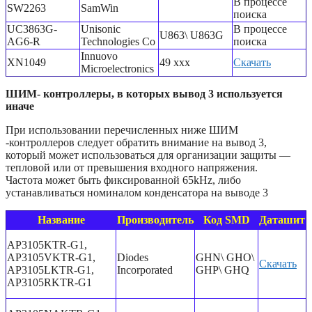
В процессе
SW2263
SamWin
поиска
UC3863G-
Unisonic
В процессе
U863\ U863G
AG6-R
Technologies Co
поиска
Innuovo
XN1049
49 xxx
Скачать
Microelectronics
ШИМ- контроллеры, в которых вывод 3 используется
иначе
При использовании перечисленных ниже ШИМ
-контроллеров следует обратить внимание на вывод 3,
который может использоваться для организации защиты —
тепловой или от превышения входного напряжения.
Частота может быть фиксированной 65kHz, либо
устанавливаться номиналом конденсатора на выводе 3
Название
Производитель
Код SMD
Даташит
AP3105KTR-G1,
AP3105VKTR-G1,
Diodes
GHN\ GHO\
Скачать
AP3105LKTR-G1,
Incorporated
GHP\ GHQ
AP3105RKTR-G1