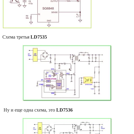
Схема третья
LD7535
Ну и еще одна схема, это
LD7536