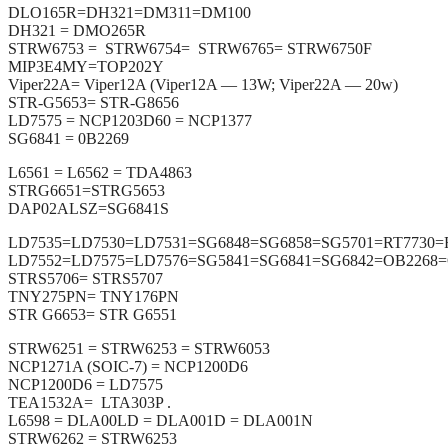
DLO165R=DH321=DM311=DM100
DH321 = DMO265R
STRW6753 = STRW6754= STRW6765= STRW6750F
MIP3E4MY=TOP202Y
Viper22A= Viper12A (Viper12A — 13W; Viper22A — 20w)
STR-G5653= STR-G8656
LD7575 = NCP1203D60 = NCP1377
SG6841 = 0B2269
L6561 = L6562 = TDA4863
STRG6651=STRG5653
DAP02ALSZ=SG6841S
LD7535=LD7530=LD7531=SG6848=SG6858=SG5701=RT7730=
LD7552=LD7575=LD7576=SG5841=SG6841=SG6842=OB2268
STRS5706= STRS5707
TNY275PN= TNY176PN
STR G6653= STR G6551
STRW6251 = STRW6253 = STRW6053
NCP1271A (SOIC-7) = NCP1200D6
NCP1200D6 = LD7575
TEA1532A= LTA303P .
L6598 = DLA00LD = DLA001D = DLA001N
STRW6262 = STRW6253