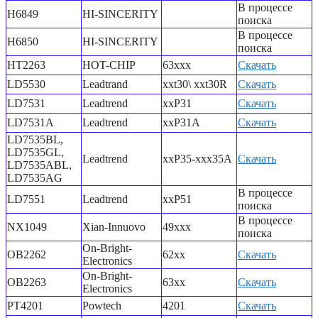
В процессе
H6849
HI-SINCERITY
поиска
В процессе
H6850
HI-SINCERITY
поиска
HT2263
HOT-CHIP
63xxx
Скачать
LD5530
Leadtrand
xxt30\ xxt30R
Скачать
LD7531
Leadtrend
xxP31
Скачать
LD7531A
Leadtrend
xxP31A
Скачать
LD7535BL,
LD7535GL,
Leadtrend
xxP35-xxx35A
Скачать
LD7535ABL,
LD7535AG
В процессе
LD7551
Leadtrend
xxP51
поиска
В процессе
NX1049
Xian-Innuovo
49xxx
поиска
On-Bright-
OB2262
62xx
Скачать
Electronics
On-Bright-
OB2263
63xx
Скачать
Electronics
PT4201
Powtech
4201
Скачать