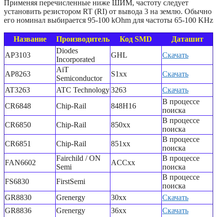
Применяя перечисленные ниже ШИМ, частоту следует
установить резистором RT (RI) от вывода 3 на землю. Обычно
его номинал выбирается 95-100 kOhm для частоты 65-100 KHz
Название
Производитель
Код SMD
Даташит
Diodes
AP3103
GHL
Скачать
Incorporated
AiT
AP8263
S1xx
Скачать
Semiconductor
AT3263
ATC Technology
3263
Скачать
В процессе
CR6848
Chip-Rail
848H16
поиска
В процессе
CR6850
Chip-Rail
850xx
поиска
В процессе
CR6851
Chip-Rail
851xx
поиска
Fairchild / ON
В процессе
FAN6602
ACCxx
Semi
поиска
В процессе
FS6830
FirstSemi
поиска
GR8830
Grenergy
30xx
Скачать
GR8836
Grenergy
36xx
Скачать