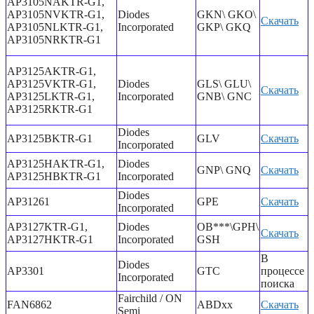
AP3105NAKTR-G1,
AP3105NVKTR-G1,
Diodes
GKN\ GKO\
Скачать
AP3105NLKTR-G1,
Incorporated
GKP\ GKQ
AP3105NRKTR-G1
AP3125AKTR-G1,
AP3125VKTR-G1,
Diodes
GLS\ GLU\
Скачать
AP3125LKTR-G1,
Incorporated
GNB\ GNC
AP3125RKTR-G1
Diodes
AP3125BKTR-G1
GLV
Скачать
Incorporated
AP3125HAKTR-G1,
Diodes
GNP\ GNQ
Скачать
AP3125HBKTR-G1
Incorporated
Diodes
AP31261
GPE
Скачать
Incorporated
AP3127KTR-G1,
Diodes
OB***\GPH\
Скачать
AP3127HKTR-G1
Incorporated
GSH
В
Diodes
AP3301
GTC
процессе
Incorporated
поиска
Fairchild / ON
FAN6862
ABDxx
Скачать
Semi