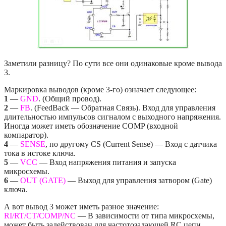
Заметили разницу? По сути все они одинаковые кроме вывода
3.
Маркировка выводов (кроме 3-го) означает следующее:
1
—
GND
. (Общий провод).
2
—
FB
. (FeedBack — Обратная Связь). Вход для управления
длительностью импульсов сигналом с выходного напряжения.
Иногда может иметь обозначение COMP (входной
компаратор).
4
—
SENSE
, по другому CS (Current Sense) — Вход с датчика
тока в истоке ключа.
5
—
VCC
— Вход напряжения питания и запуска
микросхемы.
6
—
OUT (GATE)
— Выход для управления затвором (Gate)
ключа.
А вот вывод 3 может иметь разное значение:
RI/RT/CT/COMP/NC
— В зависимости от типа микросхемы,
может быть задействован для частотозадающей RC цепи