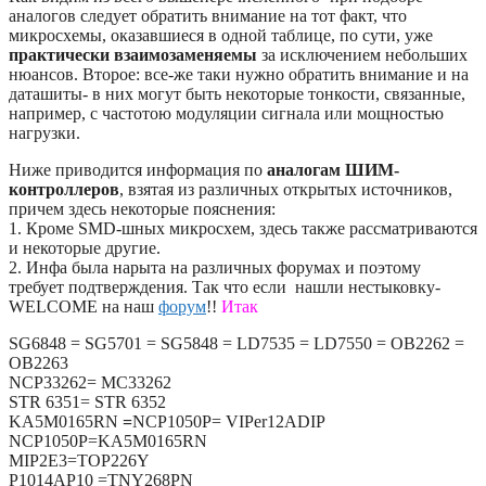
аналогов следует обратить внимание на тот факт, что
микросхемы, оказавшиеся в одной таблице, по сути, уже
практически взаимозаменяемы
за исключением небольших
нюансов. Второе: все-же таки нужно обратить внимание и на
даташиты- в них могут быть некоторые тонкости, связанные,
например, с частотою модуляции сигнала или мощностью
нагрузки.
Ниже приводится информация по
аналогам ШИМ-
контроллеров
, взятая из различных открытых источников,
причем здесь некоторые пояснения:
1. Кроме SMD-шных микросхем, здесь также рассматриваются
и некоторые другие.
2. Инфа была нарыта на различных форумах и поэтому
требует подтверждения. Так что если нашли нестыковку-
WELCOME на наш
форум
!!
Итак
SG6848 = SG5701 = SG5848 = LD7535 = LD7550 = OB2262 =
OB2263
NCP33262= MC33262
STR 6351= STR 6352
KA5M0165RN
=
NCP1050P= VIPer12ADIP
NCP1050P=KA5M0165RN
MIP2E3=TOP226Y
P1014AP10 =TNY268PN