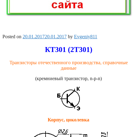
Posted on
20.01.2017
20.01.2017
by
Evgeniy811
КТ301 (2Т301)
Транзисторы отечественного производства, справочные
данные
(кремниевый транзистор, n-p-n)
Корпус, цоколевка