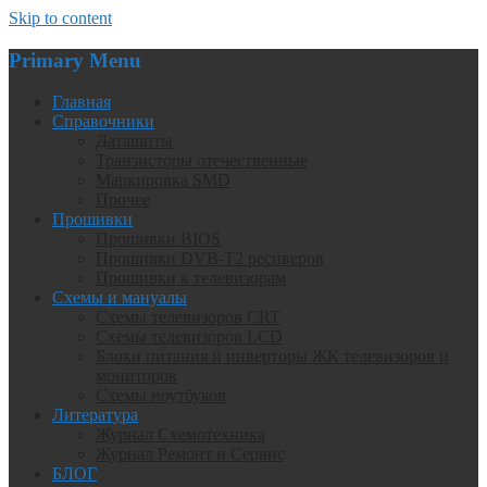
Skip to content
Primary Menu
Главная
Справочники
Даташиты
Транзисторы отечественные
Маркировка SMD
Прочее
Прошивки
Прошивки BIOS
Прошивки DVB-T2 ресиверов
Прошивки к телевизорам
Схемы и мануалы
Схемы телевизоров CRT
Схемы телевизоров LCD
Блоки питания и инверторы ЖК телевизоров и
мониторов
Схемы ноутбуков
Литература
Журнал Схемотехника
Журнал Ремонт и Сервис
БЛОГ