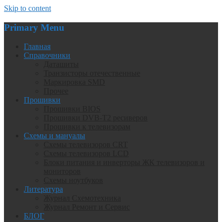
Skip to content
Primary Menu
Главная
Справочники
Даташиты
Транзисторы отечественные
Маркировка SMD
Прочее
Прошивки
Прошивки BIOS
Прошивки DVB-T2 ресиверов
Прошивки к телевизорам
Схемы и мануалы
Схемы телевизоров CRT
Схемы телевизоров LCD
Блоки питания и инверторы ЖК телевизоров и
мониторов
Схемы ноутбуков
Литература
Журнал Схемотехника
Журнал Ремонт и Сервис
БЛОГ