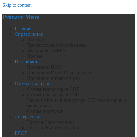
Skip to content
Primary Menu
Главная
Справочники
Даташиты
Транзисторы отечественные
Маркировка SMD
Прочее
Прошивки
Прошивки BIOS
Прошивки DVB-T2 ресиверов
Прошивки к телевизорам
Схемы и мануалы
Схемы телевизоров CRT
Схемы телевизоров LCD
Блоки питания и инверторы ЖК телевизоров и
мониторов
Схемы ноутбуков
Литература
Журнал Схемотехника
Журнал Ремонт и Сервис
БЛОГ