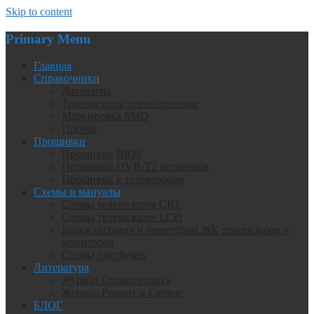
Skip to content
Primary Menu
Главная
Справочники
Даташиты
Транзисторы отечественные
Маркировка SMD
Прочее
Прошивки
Прошивки BIOS
Прошивки DVB-T2 ресиверов
Прошивки к телевизорам
Схемы и мануалы
Схемы телевизоров CRT
Схемы телевизоров LCD
Блоки питания и инверторы ЖК телевизоров и
мониторов
Схемы ноутбуков
Литература
Журнал Схемотехника
Журнал Ремонт и Сервис
БЛОГ