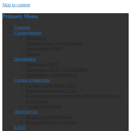
Skip to content
Primary Menu
Главная
Справочники
Даташиты
Транзисторы отечественные
Маркировка SMD
Прочее
Прошивки
Прошивки BIOS
Прошивки DVB-T2 ресиверов
Прошивки к телевизорам
Схемы и мануалы
Схемы телевизоров CRT
Схемы телевизоров LCD
Блоки питания и инверторы ЖК телевизоров и
мониторов
Схемы ноутбуков
Литература
Журнал Схемотехника
Журнал Ремонт и Сервис
БЛОГ