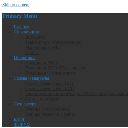
Skip to content
Primary Menu
Главная
Справочники
Даташиты
Транзисторы отечественные
Маркировка SMD
Прочее
Прошивки
Прошивки BIOS
Прошивки DVB-T2 ресиверов
Прошивки к телевизорам
Схемы и мануалы
Схемы телевизоров CRT
Схемы телевизоров LCD
Блоки питания и инверторы ЖК телевизоров и мон
Схемы ноутбуков
Литература
Журнал Схемотехника
Журнал Ремонт и Сервис
БЛОГ
ФОРУМ