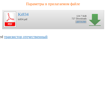
Параметры в прилагаемом файле
Kt834
124.7 KiB
727 Downloads
kt834.pdf
ДЕТАЛИ
ed
транзистор отечественный