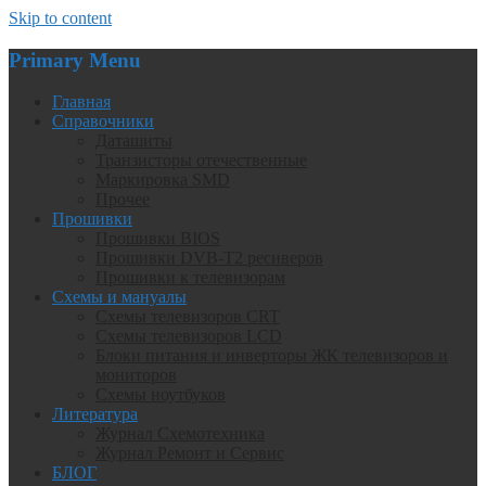
Skip to content
Primary Menu
Главная
Справочники
Даташиты
Транзисторы отечественные
Маркировка SMD
Прочее
Прошивки
Прошивки BIOS
Прошивки DVB-T2 ресиверов
Прошивки к телевизорам
Схемы и мануалы
Схемы телевизоров CRT
Схемы телевизоров LCD
Блоки питания и инверторы ЖК телевизоров и
мониторов
Схемы ноутбуков
Литература
Журнал Схемотехника
Журнал Ремонт и Сервис
БЛОГ