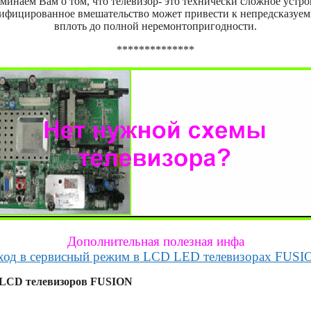
минаем Вам о том, что телевизор- это технически сложное устро
лифицированное вмешательство может привести к непредсказуем
вплоть до полной неремонтопригодности.
**************
Дополнительная полезная инфа
ход в сервисный режим в LCD LED телевизорах FUSI
) LCD телевизоров FUSION