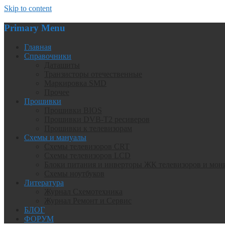
Skip to content
Primary Menu
Главная
Справочники
Даташиты
Транзисторы отечественные
Маркировка SMD
Прочее
Прошивки
Прошивки BIOS
Прошивки DVB-T2 ресиверов
Прошивки к телевизорам
Схемы и мануалы
Схемы телевизоров CRT
Схемы телевизоров LCD
Блоки питания и инверторы ЖК телевизоров и мон
Схемы ноутбуков
Литература
Журнал Схемотехника
Журнал Ремонт и Сервис
БЛОГ
ФОРУМ