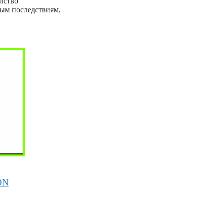
йство
ым последствиям,
ON