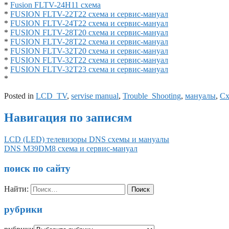
*
Fusion FLTV-24H11 схема
*
FUSION FLTV-22T22 схема и сервис-мануал
*
FUSION FLTV-24T22 схема и сервис-мануал
*
FUSION FLTV-28T20 схема и сервис-мануал
*
FUSION FLTV-28T22 схема и сервис-мануал
*
FUSION FLTV-32T20 схема и сервис-мануал
*
FUSION FLTV-32T22 схема и сервис-мануал
*
FUSION FLTV-32T23 схема и сервис-мануал
*
Posted in
LCD_TV
,
servise manual
,
Trouble_Shooting
,
мануалы
,
С
Навигация по записям
LCD (LED) телевизоры DNS схемы и мануалы
DNS M39DM8 схема и сервис-мануал
поиск по сайту
Найти:
рубрики