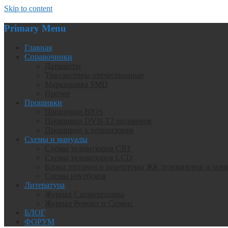
Skip to content
Primary Menu
Главная
Справочники
Даташиты
Транзисторы отечественные
Маркировка SMD
Прочее
Прошивки
Прошивки BIOS
Прошивки DVB-T2 ресиверов
Прошивки к телевизорам
Схемы и мануалы
Схемы телевизоров CRT
Схемы телевизоров LCD
Блоки питания и инверторы ЖК телевизоров и мон
Схемы ноутбуков
Литература
Журнал Схемотехника
Журнал Ремонт и Сервис
БЛОГ
ФОРУМ