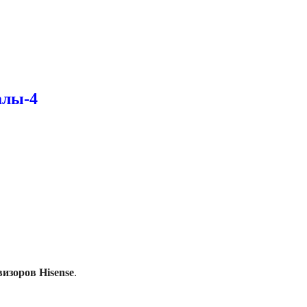
алы-4
изоров Hisense
.