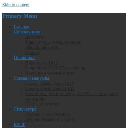
Skip to content
Primary Menu
Главная
Справочники
Даташиты
Транзисторы отечественные
Маркировка SMD
Прочее
Прошивки
Прошивки BIOS
Прошивки DVB-T2 ресиверов
Прошивки к телевизорам
Схемы и мануалы
Схемы телевизоров CRT
Схемы телевизоров LCD
Блоки питания и инверторы ЖК телевизоров и
мониторов
Схемы ноутбуков
Литература
Журнал Схемотехника
Журнал Ремонт и Сервис
БЛОГ