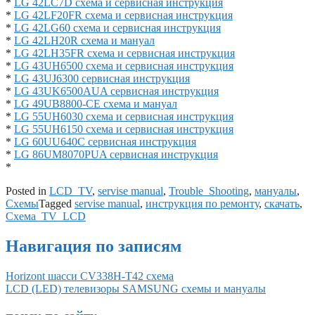
*
LG 42LC7D схема и сервисная инструкция
*
LG 42LF20FR схема и сервисная инструкция
*
LG 42LG60 схема и сервисная инструкция
*
LG 42LH20R схема и мануал
*
LG 42LH35FR схема и сервисная инструкция
*
LG 43UH6500 схема и сервисная инструкция
*
LG 43UJ6300 сервисная инструкция
*
LG 43UK6500AUA сервисная инструкция
*
LG 49UB8800-CE схема и мануал
*
LG 55UH6030 схема и сервисная инструкция
*
LG 55UH6150 схема и сервисная инструкция
*
LG 60UU640C сервисная инструкция
*
LG 86UM8070PUA сервисная инструкция
*
Posted in
LCD_TV
,
servise manual
,
Trouble_Shooting
,
мануалы
,
Схемы
Tagged
servise manual
,
инструкция по ремонту
,
скачать
,
Схема_TV_LCD
Навигация по записям
Horizont шасси CV338H-T42 схема
LCD (LED) телевизоры SAMSUNG схемы и мануалы