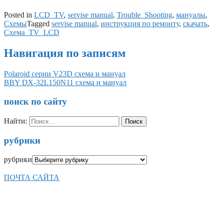
Posted in
LCD_TV
,
servise manual
,
Trouble_Shooting
,
мануалы
,
Схемы
Tagged
servise manual
,
инструкция по ремонту
,
скачать
,
Схема_TV_LCD
Навигация по записям
Polaroid серии V23D схема и мануал
BBY DX-32L150N11 схема и мануал
поиск по сайту
Найти:
рубрики
рубрики
ПОЧТА САЙТА