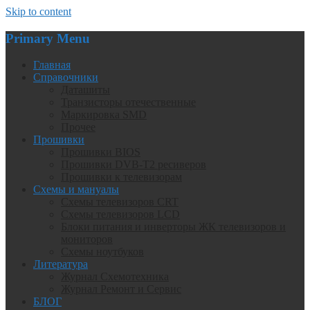
Skip to content
Primary Menu
Главная
Справочники
Даташиты
Транзисторы отечественные
Маркировка SMD
Прочее
Прошивки
Прошивки BIOS
Прошивки DVB-T2 ресиверов
Прошивки к телевизорам
Схемы и мануалы
Схемы телевизоров CRT
Схемы телевизоров LCD
Блоки питания и инверторы ЖК телевизоров и
мониторов
Схемы ноутбуков
Литература
Журнал Схемотехника
Журнал Ремонт и Сервис
БЛОГ