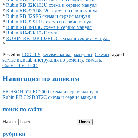
*
Rubin RB-32K102U схема и сервис-мануал
*
Rubin RB-32SD8T2C схема и сервис-мануал
*
Rubin RB-32SE5 схема и сервис-мануал
*
Rubin RB-32SL1U схема и сервис мануал
*
Rubin RB-39D3U схема и сервис-мануал
*
Rubin RB-42K102F схема
*
RUBIN RB-42K103FT2C схема и сервис- мануал
*
Posted in
LCD_TV
,
servise manual
,
мануалы
,
Схемы
Tagged
servise manual
,
инструкция по ремонту
,
скачать
,
Схема_TV_LCD
Навигация по записям
ERISSON 55LEC2000 схема и сервис-мануал
Rubin RB-32SD8T2C схема и сервис-мануал
поиск по сайту
Найти:
рубрики