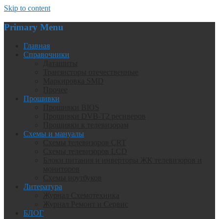
Skip to content
Primary Menu
Главная
Справочники
Даташиты
Транзисторы отечественные
Маркировка SMD
Прочее
Прошивки
Прошивки BIOS
Прошивки DVB-T2 ресиверов
Прошивки к телевизорам
Схемы и мануалы
Схемы телевизоров CRT
Схемы телевизоров LCD
Блоки питания и инверторы ЖК телевизоров и
мониторов
Схемы ноутбуков
Литература
Журнал Схемотехника
Журнал Ремонт и Сервис
БЛОГ