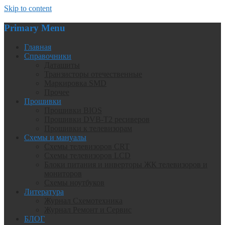
Skip to content
Primary Menu
Главная
Справочники
Даташиты
Транзисторы отечественные
Маркировка SMD
Прочее
Прошивки
Прошивки BIOS
Прошивки DVB-T2 ресиверов
Прошивки к телевизорам
Схемы и мануалы
Схемы телевизоров CRT
Схемы телевизоров LCD
Блоки питания и инверторы ЖК телевизоров и
мониторов
Схемы ноутбуков
Литература
Журнал Схемотехника
Журнал Ремонт и Сервис
БЛОГ