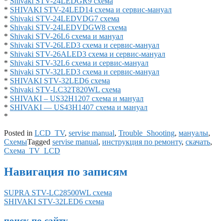
*
Shivaki STV-24LEDGR9 схема
*
SHIVAKI STV-24LED14 схема и сервис-мануал
*
Shivaki STV-24LEDVDG7 схема
*
Shivaki STV-24LEDVDGW8 схема
*
Shivaki STV-26L6 схема и мануал
*
Shivaki STV-26LED3 схема и сервис-мануал
*
Shivaki STV-26ALED3 схема и сервис-мануал
*
Shivaki STV-32L6 схема и сервис-мануал
*
Shivaki STV-32LED3 схема и сервис-мануал
*
SHIVAKI STV-32LED6 схема
*
Shivaki STV-LC32T820WL схема
*
SHIVAKI – US32H1207 схема и мануал
*
SHIVAKI — US43H1407 схема и мануал
*
Posted in
LCD_TV
,
servise manual
,
Trouble_Shooting
,
мануалы
,
Схемы
Tagged
servise manual
,
инструкция по ремонту
,
скачать
,
Схема_TV_LCD
Навигация по записям
SUPRA STV-LC28500WL схема
SHIVAKI STV-32LED6 схема
поиск по сайту