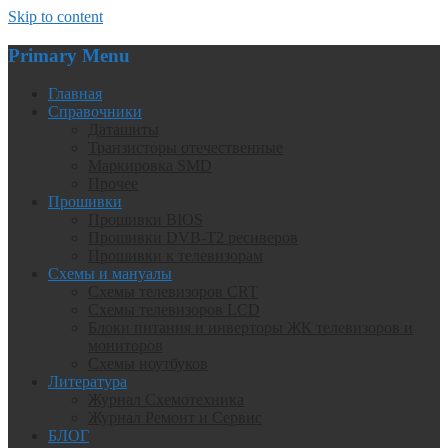
Skip to content
Primary Menu
Главная
Справочники
Даташиты
Транзисторы отечественные
Маркировка SMD
Прочее
Прошивки
Прошивки BIOS
Прошивки DVB-T2 ресиверов
Прошивки к телевизорам
Схемы и мануалы
Схемы телевизоров CRT
Схемы телевизоров LCD
Блоки питания и инверторы ЖК телевизоров и
мониторов
Схемы ноутбуков
Литература
Журнал Схемотехника
Журнал Ремонт и Сервис
БЛОГ