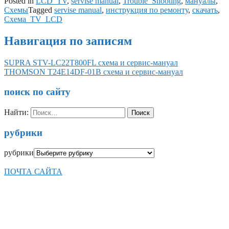
Posted in
LCD_TV
,
servise manual
,
Trouble_Shooting
,
мануалы
,
Схемы
Tagged
servise manual
,
инструкция по ремонту
,
скачать
,
Схема_TV_LCD
Навигация по записям
SUPRA STV-LC22T800FL схема и сервис-мануал
THOMSON T24E14DF-01B схема и сервис-мануал
поиск по сайту
Найти:
рубрики
рубрики
ПОЧТА САЙТА