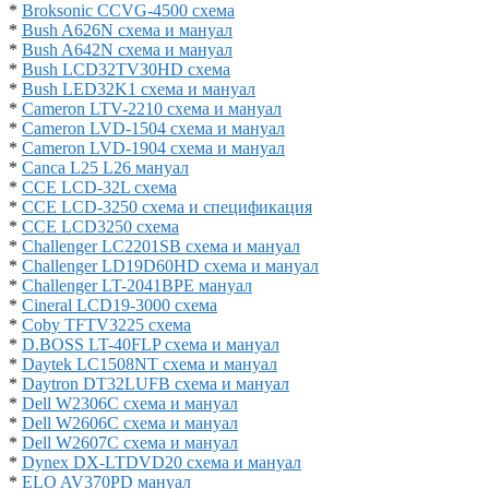
*
Broksonic CCVG-4500 схема
*
Bush A626N схема и мануал
*
Bush A642N схема и мануал
*
Bush LCD32TV30HD схема
*
Bush LED32K1 схема и мануал
*
Cameron LTV-2210 схема и мануал
*
Cameron LVD-1504 схема и мануал
*
Cameron LVD-1904 схема и мануал
*
Canca L25 L26 мануал
*
CCE LCD-32L схема
*
CCE LCD-3250 схема и спецификация
*
CCE LCD3250 схема
*
Challenger LC2201SB схема и мануал
*
Challenger LD19D60HD схема и мануал
*
Challenger LT-2041BPE мануал
*
Cineral LCD19-3000 схема
*
Coby TFTV3225 схема
*
D.BOSS LT-40FLP схема и мануал
*
Daytek LC1508NT схема и мануал
*
Daytron DT32LUFB схема и мануал
*
Dell W2306C схема и мануал
*
Dell W2606C схема и мануал
*
Dell W2607C схема и мануал
*
Dynex DX-LTDVD20 схема и мануал
*
ELO AV370PD мануал