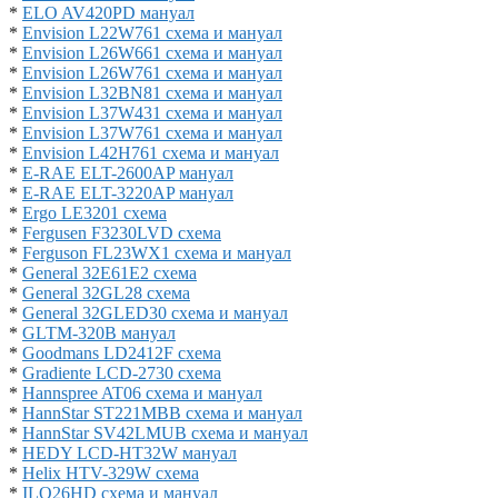
*
ELO AV420PD мануал
*
Envision L22W761 схема и мануал
*
Envision L26W661 схема и мануал
*
Envision L26W761 схема и мануал
*
Envision L32BN81 схема и мануал
*
Envision L37W431 схема и мануал
*
Envision L37W761 схема и мануал
*
Envision L42H761 схема и мануал
*
E-RAE ELT-2600AP мануал
*
E-RAE ELT-3220AP мануал
*
Ergo LE3201 схема
*
Fergusen F3230LVD схема
*
Ferguson FL23WX1 схема и мануал
*
General 32E61E2 схема
*
General 32GL28 схема
*
General 32GLED30 схема и мануал
*
GLTM-320B мануал
*
Goodmans LD2412F схема
*
Gradiente LCD-2730 схема
*
Hannspree AT06 схема и мануал
*
HannStar ST221MBB схема и мануал
*
HannStar SV42LMUB схема и мануал
*
HEDY LCD-HT32W мануал
*
Helix HTV-329W схема
*
ILO26HD схема и мануал