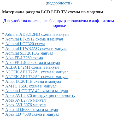
(
подробности
)
Материалы раздела LCD LED TV схемы по моделям
Для удобства поиска, все бренды расположены в алфавитном
порядке
*
Admiral AD3212HD схема и мануал
*
Admiral EF-3912 схема и мануал
*
Admiral LCF320 схема
*
Admiral LTW32AC схема и мануал
*
Admiral SLT201CG мануал
*
Aiko FP-L3260 схема
*
Aiko FP-L4020 схема и мануал
*
ALBA L42M1 схема и мануал
*
ALTEK AELT27A1 схема и мануал
*
ALTEK AELT32A1 схема и мануал
*
Amoi LC26T1E схема и мануал
*
AMTC F55C схема и мануал
*
Amtran LCD TV 42 схема и мануал
*
Apex AVL2076 инструкция по ремонту
*
Apex AVL2776 мануал
*
Apex AVL3076 мануал
*
Apex LD4688 схема и мануал
*
Apex LD-4688 схема и мануал