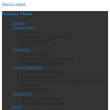
Skip to content
Primary Menu
Главная
Справочники
Даташиты
Транзисторы отечественные
Маркировка SMD
Прочее
Прошивки
Прошивки BIOS
Прошивки DVB-T2 ресиверов
Прошивки к телевизорам
Схемы и мануалы
Схемы телевизоров CRT
Схемы телевизоров LCD
Блоки питания и инверторы ЖК телевизоров и
мониторов
Схемы ноутбуков
Литература
Журнал Схемотехника
Журнал Ремонт и Сервис
БЛОГ