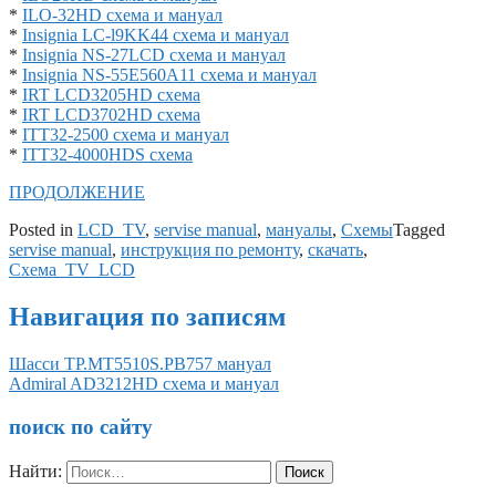
*
ILO-32HD схема и мануал
*
Insignia LC-l9KK44 схема и мануал
*
Insignia NS-27LCD схема и мануал
*
Insignia NS-55E560A11 схема и мануал
*
IRT LCD3205HD схема
*
IRT LCD3702HD схема
*
ITT32-2500 схема и мануал
*
ITT32-4000HDS схема
ПРОДОЛЖЕНИЕ
Posted in
LCD_TV
,
servise manual
,
мануалы
,
Схемы
Tagged
servise manual
,
инструкция по ремонту
,
скачать
,
Схема_TV_LCD
Навигация по записям
Шасси TP.MT5510S.PB757 мануал
Admiral AD3212HD схема и мануал
поиск по сайту
Найти: