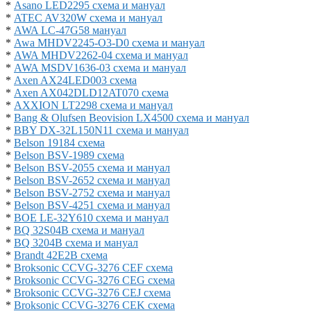
*
Asano LED2295 схема и мануал
*
ATEC AV320W схема и мануал
*
AWA LC-47G58 мануал
*
Awa MHDV2245-O3-D0 схема и мануал
*
AWA MHDV2262-04 схема и мануал
*
AWA MSDV1636-03 схема и мануал
*
Axen AX24LED003 схема
*
Axen AX042DLD12AT070 схема
*
AXXION LT2298 схема и мануал
*
Bang & Olufsen Beovision LX4500 схема и мануал
*
BBY DX-32L150N11 схема и мануал
*
Belson 19184 схема
*
Belson BSV-1989 схема
*
Belson BSV-2055 схема и мануал
*
Belson BSV-2652 схема и мануал
*
Belson BSV-2752 схема и мануал
*
Belson BSV-4251 схема и мануал
*
BOE LE-32Y610 схема и мануал
*
BQ 32S04B схема и мануал
*
BQ 3204B схема и мануал
*
Brandt 42E2B схема
*
Broksonic CCVG-3276 CEF схема
*
Broksonic CCVG-3276 CEG схема
*
Broksonic CCVG-3276 CEJ схема
*
Broksonic CCVG-3276 CEK схема