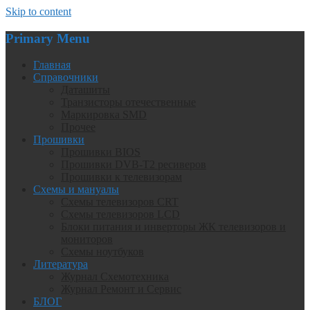
Skip to content
Primary Menu
Главная
Справочники
Даташиты
Транзисторы отечественные
Маркировка SMD
Прочее
Прошивки
Прошивки BIOS
Прошивки DVB-T2 ресиверов
Прошивки к телевизорам
Схемы и мануалы
Схемы телевизоров CRT
Схемы телевизоров LCD
Блоки питания и инверторы ЖК телевизоров и
мониторов
Схемы ноутбуков
Литература
Журнал Схемотехника
Журнал Ремонт и Сервис
БЛОГ