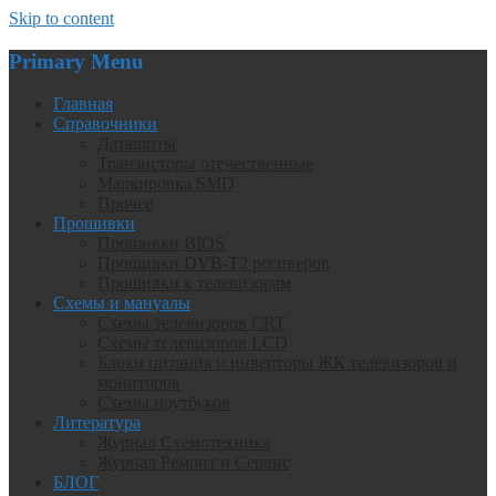
Skip to content
Primary Menu
Главная
Справочники
Даташиты
Транзисторы отечественные
Маркировка SMD
Прочее
Прошивки
Прошивки BIOS
Прошивки DVB-T2 ресиверов
Прошивки к телевизорам
Схемы и мануалы
Схемы телевизоров CRT
Схемы телевизоров LCD
Блоки питания и инверторы ЖК телевизоров и
мониторов
Схемы ноутбуков
Литература
Журнал Схемотехника
Журнал Ремонт и Сервис
БЛОГ