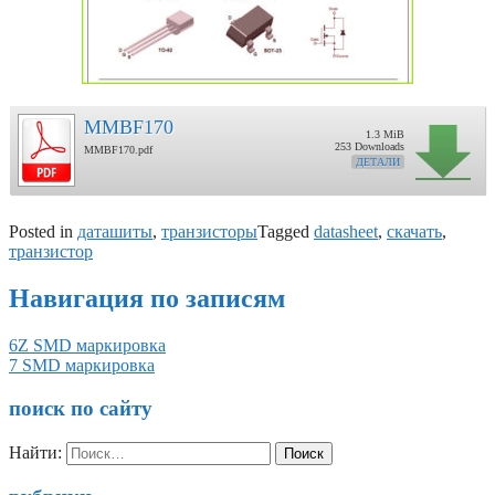
MMBF170
1.3 MiB
253 Downloads
MMBF170.pdf
ДЕТАЛИ
Posted in
даташиты
,
транзисторы
Tagged
datasheet
,
скачать
,
транзистор
Навигация по записям
6Z SMD маркировка
7 SMD маркировка
поиск по сайту
Найти: