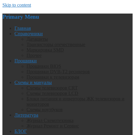
Skip to content
Primary Menu
Главная
Справочники
Даташиты
Транзисторы отечественные
Маркировка SMD
Прочее
Прошивки
Прошивки BIOS
Прошивки DVB-T2 ресиверов
Прошивки к телевизорам
Схемы и мануалы
Схемы телевизоров CRT
Схемы телевизоров LCD
Блоки питания и инверторы ЖК телевизоров и
мониторов
Схемы ноутбуков
Литература
Журнал Схемотехника
Журнал Ремонт и Сервис
БЛОГ