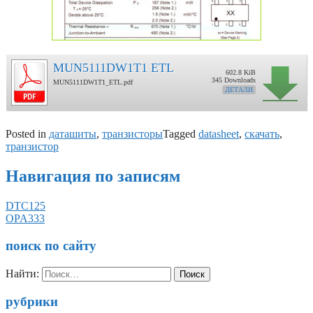
MUN5111DW1T1 ETL
602.8 KiB
345 Downloads
MUN5111DW1T1_ETL.pdf
ДЕТАЛИ
Posted in
даташиты
,
транзисторы
Tagged
datasheet
,
скачать
,
транзистор
Навигация по записям
DTC125
OPA333
поиск по сайту
Найти:
рубрики