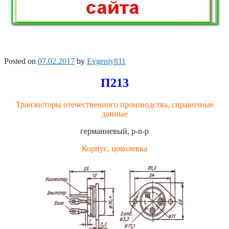
Posted on
07.02.2017
by
Evgeniy811
П213
Транзисторы отечественного производства, справочные
данные
германиевый, p-n-p
Корпус, цоколевка