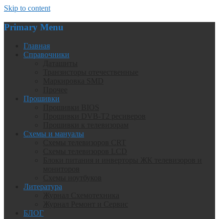
Skip to content
Primary Menu
Главная
Справочники
Даташиты
Транзисторы отечественные
Маркировка SMD
Прочее
Прошивки
Прошивки BIOS
Прошивки DVB-T2 ресиверов
Прошивки к телевизорам
Схемы и мануалы
Схемы телевизоров CRT
Схемы телевизоров LCD
Блоки питания и инверторы ЖК телевизоров и
мониторов
Схемы ноутбуков
Литература
Журнал Схемотехника
Журнал Ремонт и Сервис
БЛОГ