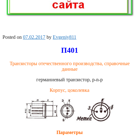
Posted on
07.02.2017
by
Evgeniy811
П401
Транзисторы отечественного производства, справочные
данные
германиевый транзистор, p-n-p
Корпус, цоколевка
Параметры