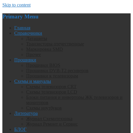
Skip to content
Primary Menu
Главная
Справочники
Даташиты
Транзисторы отечественные
Маркировка SMD
Прочее
Прошивки
Прошивки BIOS
Прошивки DVB-T2 ресиверов
Прошивки к телевизорам
Схемы и мануалы
Схемы телевизоров CRT
Схемы телевизоров LCD
Блоки питания и инверторы ЖК телевизоров и
мониторов
Схемы ноутбуков
Литература
Журнал Схемотехника
Журнал Ремонт и Сервис
БЛОГ