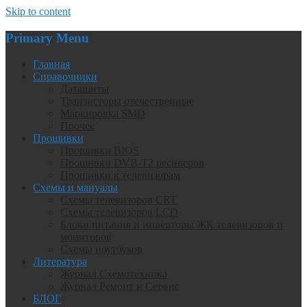
Skip to content
Primary Menu
Главная
Справочники
Даташиты
Транзисторы отечественные
Маркировка SMD
Прочее
Прошивки
Прошивки BIOS
Прошивки DVB-T2 ресиверов
Прошивки к телевизорам
Схемы и мануалы
Схемы телевизоров CRT
Схемы телевизоров LCD
Блоки питания и инверторы ЖК телевизоров и
мониторов
Схемы ноутбуков
Литература
Журнал Схемотехника
Журнал Ремонт и Сервис
БЛОГ