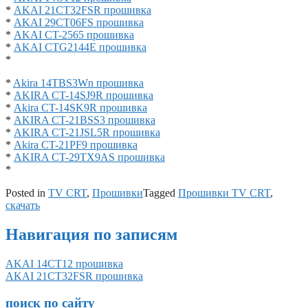
*
AKAI 21CT32FSR прошивка
*
AKAI 29CT06FS прошивка
*
AKAI CT-2565 прошивка
*
AKAI CTG2144E прошивка
*
*
Akira 14TBS3Wn прошивка
*
AKIRA CT-14SJ9R прошивка
*
Akira CT-14SK9R прошивка
*
AKIRA CT-21BSS3 прошивка
*
AKIRA CT-21JSL5R прошивка
*
Akira CT-21PF9 прошивка
*
AKIRA CT-29TX9AS прошивка
*
Posted in
TV CRT
,
Прошивки
Tagged
Прошивки TV CRT
,
скачать
Навигация по записям
AKAI 14CT12 прошивка
AKAI 21CT32FSR прошивка
поиск по сайту