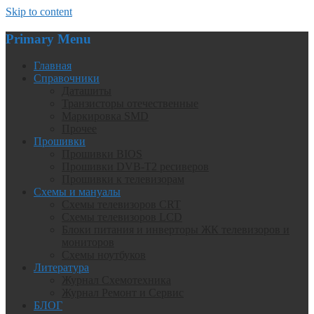
Skip to content
Primary Menu
Главная
Справочники
Даташиты
Транзисторы отечественные
Маркировка SMD
Прочее
Прошивки
Прошивки BIOS
Прошивки DVB-T2 ресиверов
Прошивки к телевизорам
Схемы и мануалы
Схемы телевизоров CRT
Схемы телевизоров LCD
Блоки питания и инверторы ЖК телевизоров и
мониторов
Схемы ноутбуков
Литература
Журнал Схемотехника
Журнал Ремонт и Сервис
БЛОГ